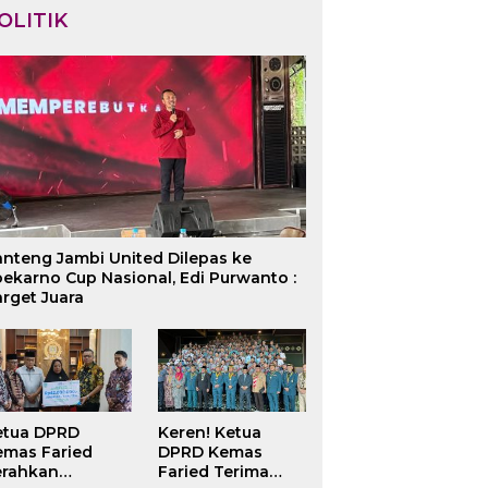
OLITIK
Cukai Jambi Ungkap
Pj Kades Jadi Saksi Korupsi
J
daran Rokok Ilegal,
Dana Peremajaan Sawit di
K
nggar Bayar Denda
Batang Hari, Dana PSR
S
0 Juta Lewat
Masih Sisa Rp 467 Juta di
N
nisme Ultimum
Bank Jambi
T
edium
anteng Jambi United Dilepas ke
ekarno Cup Nasional, Edi Purwanto :
rget Juara
etua DPRD
Keren! Ketua
emas Faried
DPRD Kemas
erahkan
Faried Terima