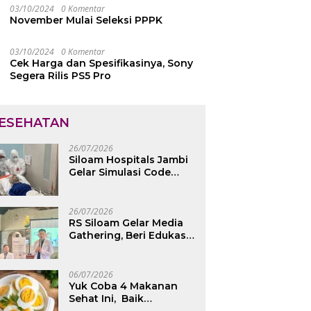
Jambi
03/10/2024
0 Komentar
November Mulai Seleksi PPPK
03/10/2024
0 Komentar
Cek Harga dan Spesifikasinya, Sony
Segera Rilis PS5 Pro
ESEHATAN
26/07/2026
Siloam Hospitals Jambi
Gelar Simulasi Code
Yellow, Maksimalkan
Pelayanan saat Kondisi
Darurat
26/07/2026
RS Siloam Gelar Media
Gathering, Beri Edukasi
Kesehatan Tulang
Belakang dan Nyeri
Perut Berulang
06/07/2026
Yuk Coba 4 Makanan
Sehat Ini, Baik