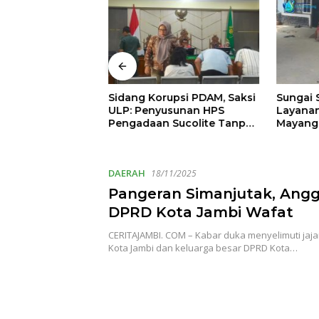
 Internasional
Sidang Korupsi PDAM, Saksi
Sungai S
li Kota Maulana
ULP: Penyusunan HPS
Layanan
ngkah Kota
Pengadaan Sucolite Tanpa
Mayang
ju Green City
Campur Tangan Penyedia
DAERAH
18/11/2025
Pangeran Simanjutak, Ang
DPRD Kota Jambi Wafat
CERITAJAMBI. COM – Kabar duka menyelimuti jaj
Kota Jambi dan keluarga besar DPRD Kota…