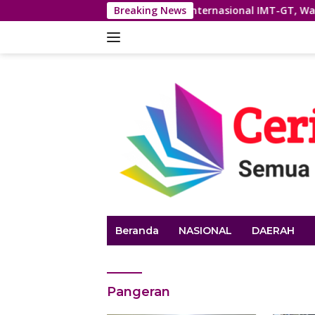
Langsung
Dari Forum Internasional IMT-GT, Wali Kota 
Breaking News
ke
konten
Beranda
NASIONAL
DAERAH
Pangeran