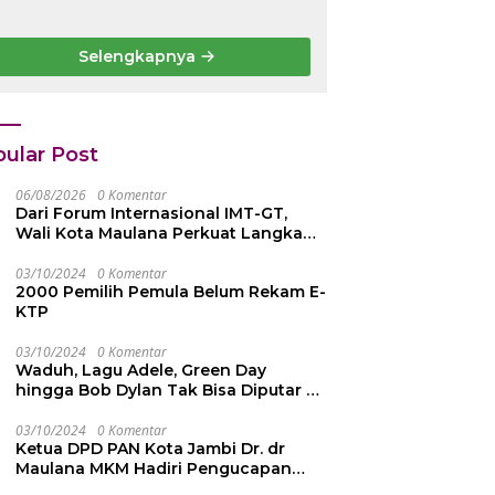
antunan
Penghargaan
ematian Peserta
kehormatan
PJS
Bintang
Selengkapnya
etenagakerjaan
Semangat Rimba
 42 Juta
Emas dari
epada Ahli Waris
Persekutuan
Pengakap
Malaysia
ular Post
06/08/2026
0 Komentar
Dari Forum Internasional IMT-GT,
Wali Kota Maulana Perkuat Langkah
Kota Jambi Menuju Green City
03/10/2024
0 Komentar
2000 Pemilih Pemula Belum Rekam E-
KTP
03/10/2024
0 Komentar
Waduh, Lagu Adele, Green Day
hingga Bob Dylan Tak Bisa Diputar di
YouTube, Ini Penyebabnya
03/10/2024
0 Komentar
Ketua DPD PAN Kota Jambi Dr. dr
Maulana MKM Hadiri Pengucapan
Sumpah Janji Pimpinan DPRD Kota