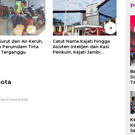
P
urut dan Air Keruh,
Catut Nama Kajati hingga
Bea 
 Perumdam Tirta
Asisten Intelijen dan Kasi
Pere
 Terganggu
Penkum, Kejati Jambi
Pela
Himbau Masyarakat
Rp25
Waspada
Meka
Rem
B
So
gota
Ta
aran Pemerintah
K
K
S