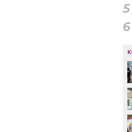
5
6
K