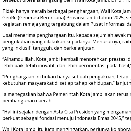
Tidak hanya meraih berbagai penghargaan, Wali Kota Jamb
GenRe (Generasi Berencana) Provinsi Jambi tahun 2025, se
kegiatan remaja yang tergabung dalam Pusat Informasi da
Usai menerima penghargaan itu, kepada sejumlah awak me
pengukuhan yang dilakukan kepadanya. Menurutnya, raiha
yang inklusif, tangguh, dan berkelanjutan.
“Alhamdulillah, Kota Jambi kembali menorehkan prestasi di
lebih baik, lebih inovatif, dan lebih berorientasi pada hasil,
“Penghargaan ini bukan hanya sebuah pengakuan, tetapi
kebutuhan masyarakat di setiap tahap kehidupan,” lanjutn
Ia menegaskan bahwa Pemerintah Kota Jambi akan terus
pembangunan daerah.
“Hal ini sejalan dengan Asta Cita Presiden yang mengaman
perkuat sebagai fondasi menuju Indonesia Emas 2045,” te
Wali Kota Jambi itu juga mengingatkan, perlunya kolabora