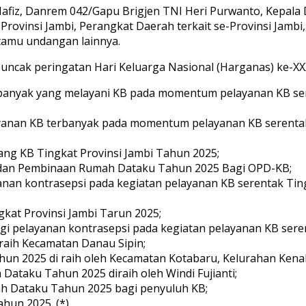
 Hafiz, Danrem 042/Gapu Brigjen TNI Heri Purwanto, Kepala
-Provinsi Jambi, Perangkat Daerah terkait se-Provinsi Jambi,
tamu undangan lainnya.
uncak peringatan Hari Keluarga Nasional (Harganas) ke-XXXI
rbanyak yang melayani KB pada momentum pelayanan KB ser
ayanan KB terbanyak pada momentum pelayanan KB serentak 
ang KB Tingkat Provinsi Jambi Tahun 2025;
asi dan Pembinaan Rumah Dataku Tahun 2025 Bagi OPD-KB;
yanan kontrasepsi pada kegiatan pelayanan KB serentak Tin
gkat Provinsi Jambi Tarun 2025;
ggi pelayanan kontrasepsi pada kegiatan pelayanan KB ser
raih Kecamatan Danau Sipin;
ahun 2025 di raih oleh Kecamatan Kotabaru, Kelurahan Kenal
 Dataku Tahun 2025 diraih oleh Windi Fujianti;
mah Dataku Tahun 2025 bagi penyuluh KB;
ahun 2025. (*)