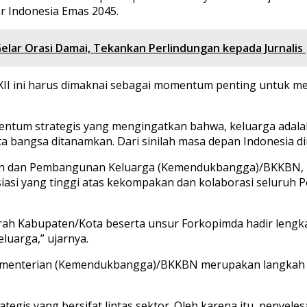
r Indonesia Emas 2045.
Gelar Orasi Damai, Tekankan Perlindungan kepada Jurnalis
II ini harus dimaknai sebagai momentum penting untuk m
entum strategis yang mengingatkan bahwa, keluarga adala
ta bangsa ditanamkan. Dari sinilah masa depan Indonesia di
 dan Pembangunan Keluarga (Kemendukbangga)/BKKBN, Dr.
asi yang tinggi atas kekompakan dan kolaborasi seluruh 
erah Kabupaten/Kota beserta unsur Forkopimda hadir lengk
uarga,” ujarnya.
ementerian (Kemendukbangga)/BKKBN merupakan langkah 
gis yang bersifat lintas sektor. Oleh karena itu, penyeles