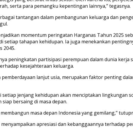
rah, serta para pemangku kepentingan lainnya,” tegasnya.
erbagai tantangan dalam pembangunan keluarga dan pengel
gul.
enjadikan momentum peringatan Harganas Tahun 2025 seba
a di setiap tahapan kehidupan. Ia juga menekankan pentin
s 2045.
ya peningkatan partisipasi perempuan dalam dunia kerja se
erhadap kesejahteraan keluarga.
erta pemberdayaan lanjut usia, merupakan faktor penting 
setiap jenjang kehidupan akan menciptakan lingkungan sosi
 siap bersaing di masa depan.
g membangun masa depan Indonesia yang gemilang,” tutupn
M.H., menyampaikan apresiasi dan kebanggaannya terhadap p