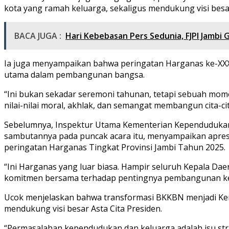
kota yang ramah keluarga, sekaligus mendukung visi besa
BACA JUGA :
Hari Kebebasan Pers Sedunia, FJPI Jambi 
Ia juga menyampaikan bahwa peringatan Harganas ke-XXX
utama dalam pembangunan bangsa.
“Ini bukan sekadar seremoni tahunan, tetapi sebuah mom
nilai-nilai moral, akhlak, dan semangat membangun cita-ci
Sebelumnya, Inspektur Utama Kementerian Kependudukan
sambutannya pada puncak acara itu, menyampaikan apresi
peringatan Harganas Tingkat Provinsi Jambi Tahun 2025.
“Ini Harganas yang luar biasa. Hampir seluruh Kepala Da
komitmen bersama terhadap pentingnya pembangunan kel
Ucok menjelaskan bahwa transformasi BKKBN menjadi K
mendukung visi besar Asta Cita Presiden.
“Permasalahan kependudukan dan keluarga adalah isu strate