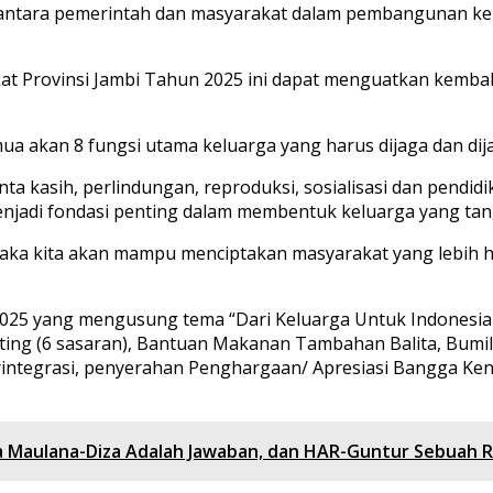
 antara pemerintah dan masyarakat dalam pembangunan kel
t Provinsi Jambi Tahun 2025 ini dapat menguatkan kembal
a akan 8 fungsi utama keluarga yang harus dijaga dan dij
cinta kasih, perlindungan, reproduksi, sosialisasi dan pend
enjadi fondasi penting dalam membentuk keluarga yang tang
a, maka kita akan mampu menciptakan masyarakat yang lebih
2025 yang mengusung tema “Dari Keluarga Untuk Indonesia 
ing (6 sasaran), Bantuan Makanan Tambahan Balita, Bumil
rintegrasi, penyerahan Penghargaan/ Apresiasi Bangga Ken
 Maulana-Diza Adalah Jawaban, dan HAR-Guntur Sebuah R