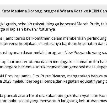
i Kota Maulana Dorong Integrasi Wisata Kota ke KCBN Can
gizi gratis, sekolah rakyat, hingga koperasi Merah Putih,
a di lapisan bawah,” tuturnya.
 Jambi terus berkomitmen dalam memberikan perlindungan
 intervensi kebijakan, di antaranya bantuan kesehatan dan 
alisasi layanan dasar melalui program New Posyandu yang s
tapi barometer utama dalam menjaga keselamatan ibu hami
 dan negara bertemu untuk memastikan generasi masa depan
BN Provinsi Jambi, Drs. Putut Riyatno, mengatakan bahwa p
Juli 2025 melalui berbagai lomba dan kegiatan edukatif yang 
 pada puncak acara turut dilakukan pengukuhan Ayah dan Bun
an bakti sosial yang menyentuh langsung kebutuhan masya