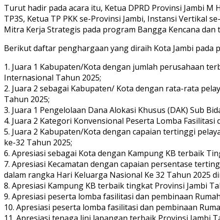
Turut hadir pada acara itu, Ketua DPRD Provinsi Jambi M
TP3S, Ketua TP PKK se-Provinsi Jambi, Instansi Vertikal se
Mitra Kerja Strategis pada program Bangga Kencana dan 
Berikut daftar penghargaan yang diraih Kota Jambi pada p
1. Juara 1 Kabupaten/Kota dengan jumlah perusahaan te
Internasional Tahun 2025;
2. Juara 2 sebagai Kabupaten/ Kota dengan rata-rata pel
Tahun 2025;
3. Juara 1 Pengelolaan Dana Alokasi Khusus (DAK) Sub Bid
4. Juara 2 Kategori Konvensional Peserta Lomba Fasilit
5. Juara 2 Kabupaten/Kota dengan capaian tertinggi pela
ke-32 Tahun 2025;
6. Apresiasi sebagai Kota dengan Kampung KB terbaik Tin
7. Apresiasi Kecamatan dengan capaian persentase tertin
dalam rangka Hari Keluarga Nasional Ke 32 Tahun 2025 di
8. Apresiasi Kampung KB terbaik tingkat Provinsi Jambi T
9. Apresiasi peserta lomba fasilitasi dan pembinaan Rumah
10. Apresiasi peserta lomba fasilitasi dan pembinaan Ru
11. Apresiasi tenaga lini lapangan terbaik Provinsi Jambi T