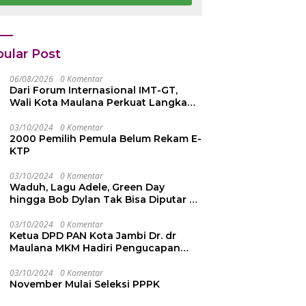
 42 Juta
Emas dari
epada Ahli Waris
Persekutuan
Pengakap
Malaysia
ular Post
06/08/2026
0 Komentar
Dari Forum Internasional IMT-GT,
Wali Kota Maulana Perkuat Langkah
Kota Jambi Menuju Green City
03/10/2024
0 Komentar
2000 Pemilih Pemula Belum Rekam E-
KTP
03/10/2024
0 Komentar
Waduh, Lagu Adele, Green Day
hingga Bob Dylan Tak Bisa Diputar di
YouTube, Ini Penyebabnya
03/10/2024
0 Komentar
Ketua DPD PAN Kota Jambi Dr. dr
Maulana MKM Hadiri Pengucapan
Sumpah Janji Pimpinan DPRD Kota
Jambi
03/10/2024
0 Komentar
November Mulai Seleksi PPPK