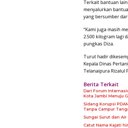
Terkait bantuan lai
menyalurkan bantuan
yang bersumber dar
“Kami juga masih m
2.500 kilogram lagi 
pungkas Diza.
Turut hadir dikesemp
Kepala Dinas Pertan
Telanaipura Rizalul 
Berita Terkait
Dari Forum Internas
Kota Jambi Menuju G
Sidang Korupsi PDAM, Saksi ULP: Penyusunan HPS Pengadaan Suc
Tanpa Campur Tang
Sungai Surut dan Ai
Catut Nama Kajati hi