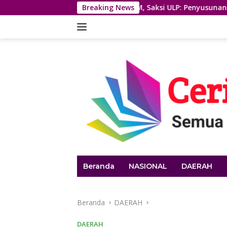
Langsung
Sidang Korupsi PDAM, Saksi ULP: Penyusunan HPS Pengadaan 
Breaking News
ke
konten
Beranda
NASIONAL
DAERAH
Beranda
DAERAH
DAERAH