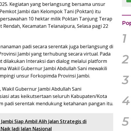
025. Kegiatan yang berlangsung bersama unsur
Rp
k
 Pemkot Jambi dan Kelompok Tani (Poktan) itu
 persawahan 10 hektar milik Poktan Tanjung Terap
Pop
 Rendah, Kecamatan Telanaipura, Selasa pagi 22
1
nanaman padi secara serentak juga berlangsung di
rovinsi Jambi yang terhubung secara virtual. Pada
2
t dilakukan Interaksi dan dialog melalui platform
a Wakil Gubernur Jambi Abdullah Sani mewakili
mpingi unsur Forkopimda Provinsi Jambi.
3
Wakil Gubernur Jambi Abdullah Sani
asi atas keikutsertaan seluruh Kabupaten/Kota
4
am padi serentak mendukung ketahanan pangan itu.
5
 Jambi Siap Ambil Alih Jalan Strategis di
Naik Jadi Jalan Nasional