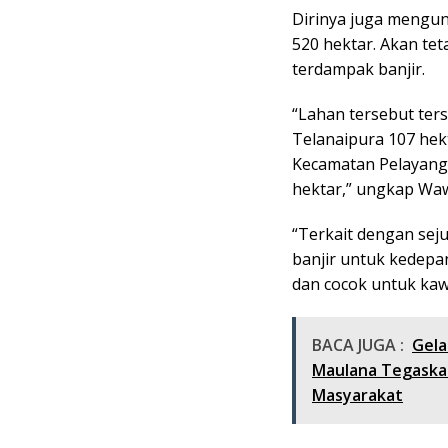
Dirinya juga mengun
520 hektar. Akan tet
terdampak banjir.
“Lahan tersebut ter
Telanaipura 107 hek
Kecamatan Pelayang
hektar,” ungkap Wa
“Terkait dengan sej
banjir untuk kedepa
dan cocok untuk kaw
BACA JUGA :
Gela
Maulana Tegaskan
Masyarakat