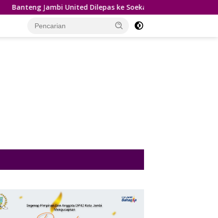
United Dilepas ke Soekarno Cup Nasional, Edi Purwanto : Targe