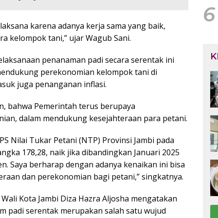
6
erlaksana karena adanya kerja sama yang baik,
a kelompok tani,” ujar Wagub Sani.
K
elaksanaan penanaman padi secara serentak ini
mendukung perekonomian kelompok tani di
asuk juga penanganan inflasi.
n, bahwa Pemerintah terus berupaya
ian, dalam mendukung kesejahteraan para petani.
S Nilai Tukar Petani (NTP) Provinsi Jambi pada
ngka 178,28, naik jika dibandingkan Januari 2025
en. Saya berharap dengan adanya kenaikan ini bisa
aan dan perekonomian bagi petani,” singkatnya.
l Wali Kota Jambi Diza Hazra Aljosha mengatakan
m padi serentak merupakan salah satu wujud