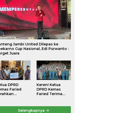
anteng Jambi United Dilepas ke
ekarno Cup Nasional, Edi Purwanto :
rget Juara
etua DPRD
Keren! Ketua
emas Faried
DPRD Kemas
erahkan
Faried Terima
antunan
Penghargaan
ematian Peserta
kehormatan
PJS
Bintang
Selengkapnya
etenagakerjaan
Semangat Rimba