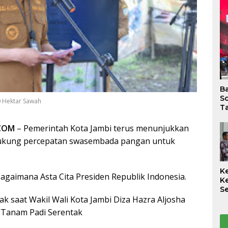
B
So
0 Hektar Sawah
Ta
.COM
– Pemerintah Kota Jambi terus menunjukkan
kung percepatan swasembada pangan untuk
K
agaimana Asta Cita Presiden Republik Indonesia.
K
S
ak saat Wakil Wali Kota Jambi Diza Hazra Aljosha
S
K
Tanam Padi Serentak
B
K