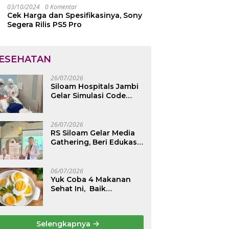
03/10/2024
0 Komentar
Cek Harga dan Spesifikasinya, Sony
Segera Rilis PS5 Pro
ESEHATAN
26/07/2026
Siloam Hospitals Jambi
Gelar Simulasi Code
Yellow, Maksimalkan
Pelayanan saat Kondisi
Darurat
26/07/2026
RS Siloam Gelar Media
Gathering, Beri Edukasi
Kesehatan Tulang
Belakang dan Nyeri
Perut Berulang
06/07/2026
Yuk Coba 4 Makanan
Sehat Ini, Baik
Dikonsumsi Saat Perut
Kosong, Jaga Lambung
Tetap Nyaman
Selengkapnya