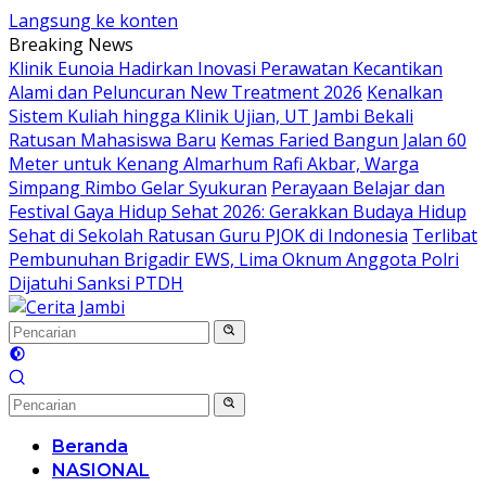
Langsung ke konten
Breaking News
Klinik Eunoia Hadirkan Inovasi Perawatan Kecantikan
Alami dan Peluncuran New Treatment 2026
Kenalkan
Sistem Kuliah hingga Klinik Ujian, UT Jambi Bekali
Ratusan Mahasiswa Baru
Kemas Faried Bangun Jalan 60
Meter untuk Kenang Almarhum Rafi Akbar, Warga
Simpang Rimbo Gelar Syukuran
Perayaan Belajar dan
Festival Gaya Hidup Sehat 2026: Gerakkan Budaya Hidup
Sehat di Sekolah Ratusan Guru PJOK di Indonesia
Terlibat
Pembunuhan Brigadir EWS, Lima Oknum Anggota Polri
Dijatuhi Sanksi PTDH
Beranda
NASIONAL