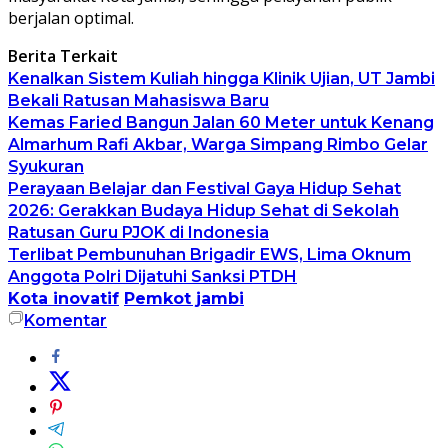
berjalan optimal.
Berita Terkait
Kenalkan Sistem Kuliah hingga Klinik Ujian, UT Jambi
Bekali Ratusan Mahasiswa Baru
Kemas Faried Bangun Jalan 60 Meter untuk Kenang
Almarhum Rafi Akbar, Warga Simpang Rimbo Gelar
Syukuran
Perayaan Belajar dan Festival Gaya Hidup Sehat
2026: Gerakkan Budaya Hidup Sehat di Sekolah
Ratusan Guru PJOK di Indonesia
Terlibat Pembunuhan Brigadir EWS, Lima Oknum
Anggota Polri Dijatuhi Sanksi PTDH
Kota inovatif
Pemkot jambi
Komentar