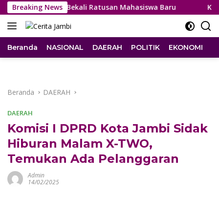
Langsung
jian, UT Jambi Bekali Ratusan Mahasiswa Baru
Breaking News
Kemas Fa
ke
konten
Beranda
NASIONAL
DAERAH
POLITIK
EKONOMI
I
Beranda
DAERAH
DAERAH
Komisi I DPRD Kota Jambi Sidak
Hiburan Malam X-TWO,
Temukan Ada Pelanggaran
Admin
14/02/2025