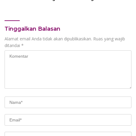
Kota Jambi Menuju Green
Tanpa Campur Tangan
City
Penyedia
Tinggalkan Balasan
Alamat email Anda tidak akan dipublikasikan.
Ruas yang wajib
ditandai
*