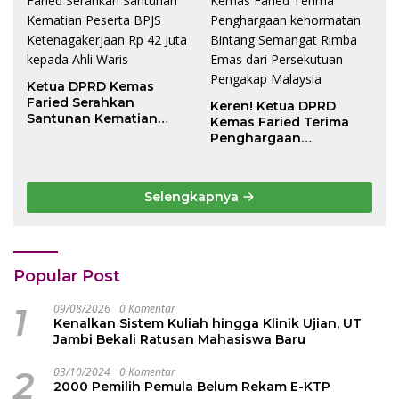
Ketua DPRD Kemas
Faried Serahkan
Keren! Ketua DPRD
Santunan Kematian
Kemas Faried Terima
Peserta BPJS
Penghargaan
Ketenagakerjaan Rp 42
kehormatan Bintang
Juta kepada Ahli Waris
Semangat Rimba Emas
dari Persekutuan
Selengkapnya
Pengakap Malaysia
Popular Post
1
09/08/2026
0 Komentar
Kenalkan Sistem Kuliah hingga Klinik Ujian, UT
Jambi Bekali Ratusan Mahasiswa Baru
2
03/10/2024
0 Komentar
2000 Pemilih Pemula Belum Rekam E-KTP