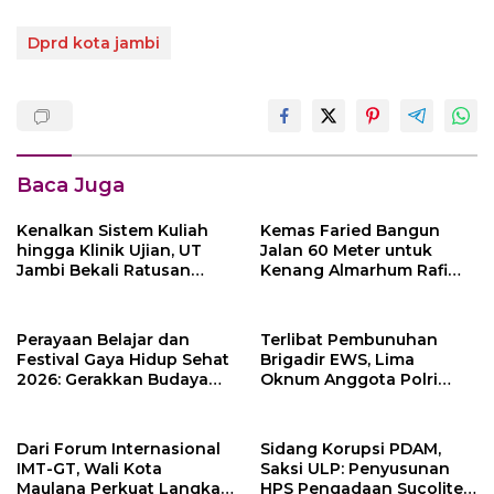
Dprd kota jambi
Baca Juga
Kenalkan Sistem Kuliah
Kemas Faried Bangun
hingga Klinik Ujian, UT
Jalan 60 Meter untuk
Jambi Bekali Ratusan
Kenang Almarhum Rafi
Mahasiswa Baru
Akbar, Warga Simpang
Rimbo Gelar Syukuran
Perayaan Belajar dan
Terlibat Pembunuhan
Festival Gaya Hidup Sehat
Brigadir EWS, Lima
2026: Gerakkan Budaya
Oknum Anggota Polri
Hidup Sehat di Sekolah
Dijatuhi Sanksi PTDH
Ratusan Guru PJOK di
Indonesia
Dari Forum Internasional
Sidang Korupsi PDAM,
IMT-GT, Wali Kota
Saksi ULP: Penyusunan
Maulana Perkuat Langkah
HPS Pengadaan Sucolite