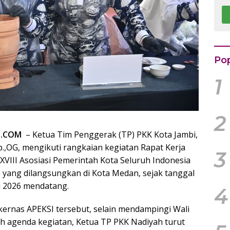
B
K
Rp
k
Pop
1
2
I.COM
– Ketua Tim Penggerak (TP) PKK Kota Jambi,
 Sp.,OG, mengikuti rangkaian kegiatan Rapat Kerja
3
XVIII Asosiasi Pemerintah Kota Seluruh Indonesia
 yang dilangsungkan di Kota Medan, sejak tanggal
li 2026 mendatang.
4
ernas APEKSI tersebut, selain mendampingi Wali
ah agenda kegiatan, Ketua TP PKK Nadiyah turut