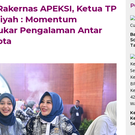
P
akernas APEKSI, Ketua TP
diyah : Momentum
tukar Pengalaman Antar
B
ota
So
Ta
K
K
S
S
K