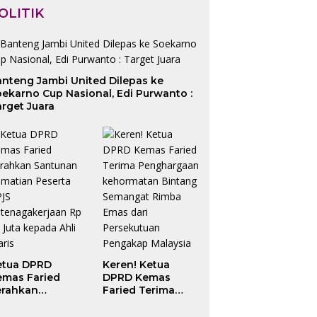
OLITIK
anteng Jambi United Dilepas ke
ekarno Cup Nasional, Edi Purwanto :
rget Juara
etua DPRD
Keren! Ketua
emas Faried
DPRD Kemas
erahkan
Faried Terima
antunan
Penghargaan
ematian Peserta
kehormatan