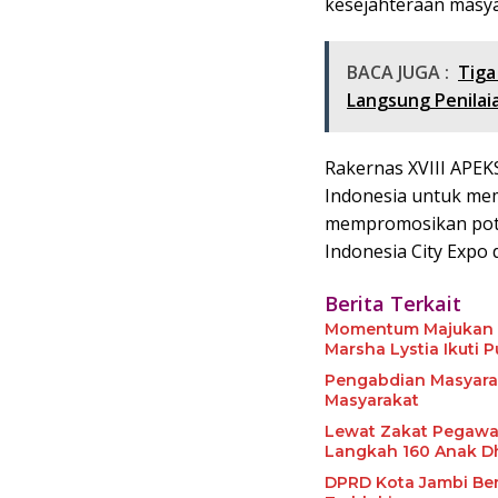
kesejahteraan masya
BACA JUGA :
Tiga
Langsung Penilaia
Rakernas XVIII APEKS
Indonesia untuk mem
mempromosikan pote
Indonesia City Expo 
Berita Terkait
Momentum Majukan Po
Marsha Lystia Ikuti
Pengabdian Masyara
Masyarakat
Lewat Zakat Pegawa
Langkah 160 Anak D
DPRD Kota Jambi Berg