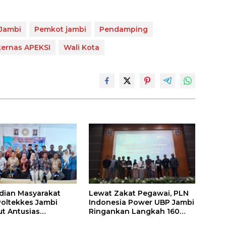
 Jambi
Pemkot jambi
Pendamping
ernas APEKSI
Wali Kota
ian Masyarakat
Lewat Zakat Pegawai, PLN
oltekkes Jambi
Indonesia Power UBP Jambi
t Antusias
Ringankan Langkah 160
kat
Anak Dhuafa Menggapai