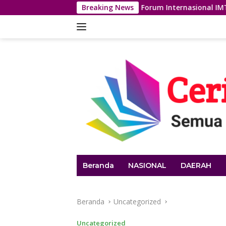
Langsung
Dari Forum Internasional IMT-GT, Wali Kota Ma
Breaking News
ke
konten
Beranda
NASIONAL
DAERAH
Beranda
Uncategorized
Uncategorized