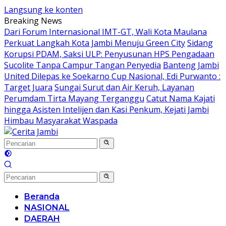
Langsung ke konten
Breaking News
Dari Forum Internasional IMT-GT, Wali Kota Maulana
Perkuat Langkah Kota Jambi Menuju Green City
Sidang
Korupsi PDAM, Saksi ULP: Penyusunan HPS Pengadaan
Sucolite Tanpa Campur Tangan Penyedia
Banteng Jambi
United Dilepas ke Soekarno Cup Nasional, Edi Purwanto :
Target Juara
Sungai Surut dan Air Keruh, Layanan
Perumdam Tirta Mayang Terganggu
Catut Nama Kajati
hingga Asisten Intelijen dan Kasi Penkum, Kejati Jambi
Himbau Masyarakat Waspada
Beranda
NASIONAL
DAERAH