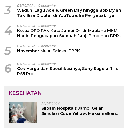
3
03/10/2024
0 Komentar
Waduh, Lagu Adele, Green Day hingga Bob Dylan
Tak Bisa Diputar di YouTube, Ini Penyebabnya
4
03/10/2024
0 Komentar
Ketua DPD PAN Kota Jambi Dr. dr Maulana MKM
Hadiri Pengucapan Sumpah Janji Pimpinan DPRD
Kota Jambi
5
03/10/2024
0 Komentar
November Mulai Seleksi PPPK
6
03/10/2024
0 Komentar
Cek Harga dan Spesifikasinya, Sony Segera Rilis
PS5 Pro
KESEHATAN
26/07/2026
Siloam Hospitals Jambi Gelar
Simulasi Code Yellow, Maksimalkan
Pelayanan saat Kondisi Darurat