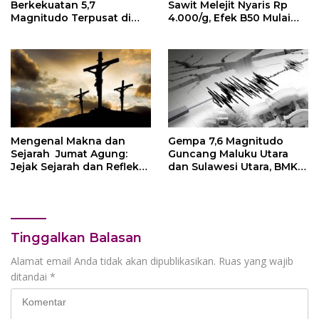
Berkekuatan 5,7
Sawit Melejit Nyaris Rp
Magnitudo Terpusat di
4.000/g, Efek B50 Mulai
Kepulauan Mentawai, Tak
Terasa, Ini Daftar
Berpotensi Tsunami
Harganya
Mengenal Makna dan
Gempa 7,6 Magnitudo
Sejarah Jumat Agung:
Guncang Maluku Utara
Jejak Sejarah dan Refleksi
dan Sulawesi Utara, BMKG
Pengorbanan Yesus
Keluarkan Peringatan
Kristus
Tsunami
Tinggalkan Balasan
Alamat email Anda tidak akan dipublikasikan.
Ruas yang wajib
ditandai
*