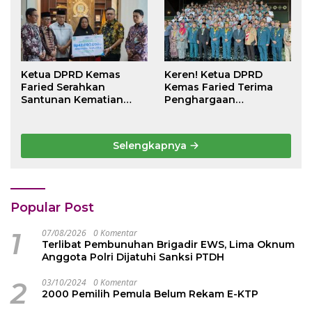
Ketua DPRD Kemas
Keren! Ketua DPRD
Faried Serahkan
Kemas Faried Terima
Santunan Kematian
Penghargaan
Peserta BPJS
kehormatan Bintang
Ketenagakerjaan Rp 42
Semangat Rimba Emas
Juta kepada Ahli Waris
dari Persekutuan
Selengkapnya
Pengakap Malaysia
Popular Post
1
07/08/2026
0 Komentar
Terlibat Pembunuhan Brigadir EWS, Lima Oknum
Anggota Polri Dijatuhi Sanksi PTDH
2
03/10/2024
0 Komentar
2000 Pemilih Pemula Belum Rekam E-KTP