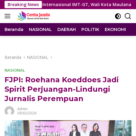
Langsung
Forum Internasional IMT-GT, Wali Kota Maulana Perkuat Langk
Breaking News
ke
konten
Beranda
NASIONAL
DAERAH
POLITIK
EKONOMI
I
Beranda
NASIONAL
NASIONAL
FJPI: Roehana Koeddoes Jadi
Spirit Perjuangan-Lindungi
Jurnalis Perempuan
Admin
09/02/2026