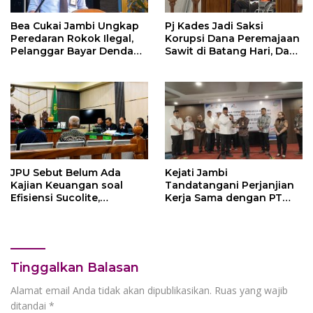
Bea Cukai Jambi Ungkap
Pj Kades Jadi Saksi
Peredaran Rokok Ilegal,
Korupsi Dana Peremajaan
Pelanggar Bayar Denda
Sawit di Batang Hari, Dana
Rp250 Juta Lewat
PSR Masih Sisa Rp 467
Mekanisme Ultimum
Juta di Bank Jambi
Remedium
JPU Sebut Belum Ada
Kejati Jambi
Kajian Keuangan soal
Tandatangani Perjanjian
Efisiensi Sucolite,
Kerja Sama dengan PT
Penasihat Hukum Nilai
Pertamina EP, Perkuat
Dakwaan Belum Terbukti
Kepastian Hukum dan
Penyelamatan Aset
Negara
Tinggalkan Balasan
Alamat email Anda tidak akan dipublikasikan.
Ruas yang wajib
ditandai
*