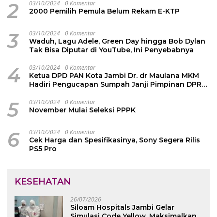
2
03/10/2024
0 Komentar
2000 Pemilih Pemula Belum Rekam E-KTP
3
03/10/2024
0 Komentar
Waduh, Lagu Adele, Green Day hingga Bob Dylan
Tak Bisa Diputar di YouTube, Ini Penyebabnya
4
03/10/2024
0 Komentar
Ketua DPD PAN Kota Jambi Dr. dr Maulana MKM
Hadiri Pengucapan Sumpah Janji Pimpinan DPRD
Kota Jambi
5
03/10/2024
0 Komentar
November Mulai Seleksi PPPK
6
03/10/2024
0 Komentar
Cek Harga dan Spesifikasinya, Sony Segera Rilis
PS5 Pro
KESEHATAN
26/07/2026
Siloam Hospitals Jambi Gelar
Simulasi Code Yellow, Maksimalkan