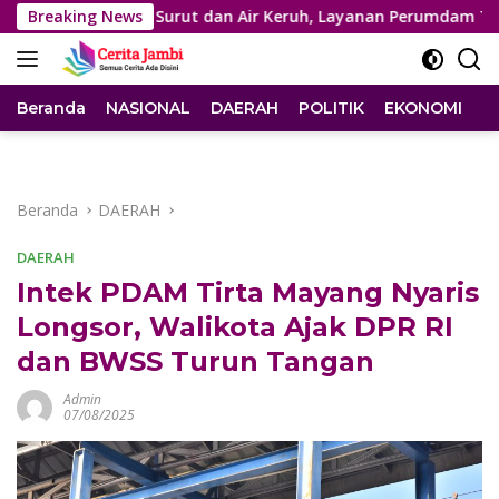
Langsung
Sungai Surut dan Air Keruh, Layanan Perumdam Tirta Mayang 
Breaking News
ke
konten
Beranda
NASIONAL
DAERAH
POLITIK
EKONOMI
I
Beranda
DAERAH
DAERAH
Intek PDAM Tirta Mayang Nyaris
Longsor, Walikota Ajak DPR RI
dan BWSS Turun Tangan
Admin
07/08/2025