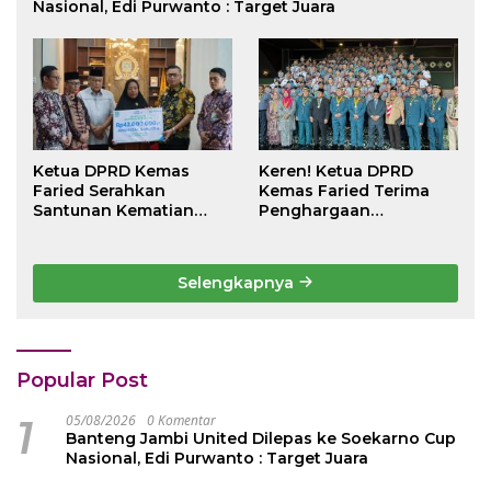
Nasional, Edi Purwanto : Target Juara
Ketua DPRD Kemas
Keren! Ketua DPRD
Faried Serahkan
Kemas Faried Terima
Santunan Kematian
Penghargaan
Peserta BPJS
kehormatan Bintang
Ketenagakerjaan Rp 42
Semangat Rimba Emas
Juta kepada Ahli Waris
dari Persekutuan
Selengkapnya
Pengakap Malaysia
Popular Post
1
05/08/2026
0 Komentar
Banteng Jambi United Dilepas ke Soekarno Cup
Nasional, Edi Purwanto : Target Juara