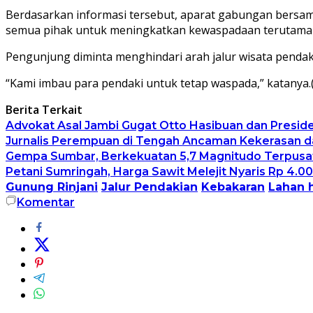
Berdasarkan informasi tersebut, aparat gabungan bersa
semua pihak untuk meningkatkan kewaspadaan terutama 
Pengunjung diminta menghindari arah jalur wisata pendakia
“Kami imbau para pendaki untuk tetap waspada,” katanya.
Berita Terkait
Advokat Asal Jambi Gugat Otto Hasibuan dan Preside
Jurnalis Perempuan di Tengah Ancaman Kekerasan da
Gempa Sumbar, Berkekuatan 5,7 Magnitudo Terpusat
Petani Sumringah, Harga Sawit Melejit Nyaris Rp 4.00
Gunung Rinjani
Jalur Pendakian
Kebakaran
Lahan 
Komentar