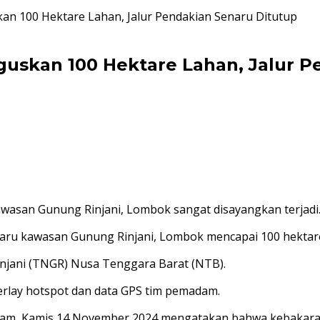
an 100 Hektare Lahan, Jalur Pendakian Senaru Ditutup
guskan 100 Hektare Lahan, Jalur P
awasan Gunung Rinjani, Lombok sangat disayangkan terjadi. 
enaru kawasan Gunung Rinjani, Lombok mencapai 100 hektar
injani (TNGR) Nusa Tenggara Barat (NTB).
erlay hotspot dan data GPS tim pemadam.
ram, Kamis 14 November 2024 mengatakan bahwa kebakaran