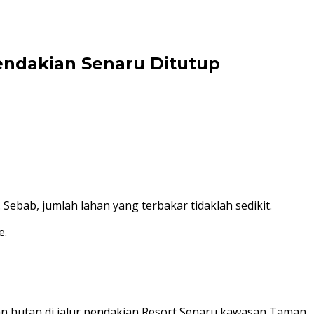
endakian Senaru Ditutup
Sebab, jumlah lahan yang terbakar tidaklah sedikit.
e.
 hutan di jalur pendakian Resort Senaru kawasan Taman