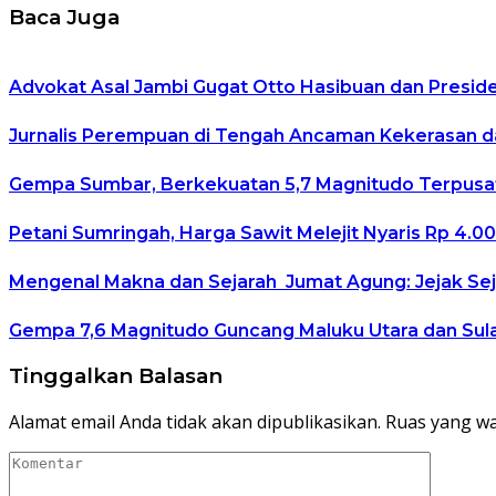
Baca Juga
Advokat Asal Jambi Gugat Otto Hasibuan dan Preside
Jurnalis Perempuan di Tengah Ancaman Kekerasan da
Gempa Sumbar, Berkekuatan 5,7 Magnitudo Terpusat
Petani Sumringah, Harga Sawit Melejit Nyaris Rp 4.00
Mengenal Makna dan Sejarah Jumat Agung: Jejak Sej
Gempa 7,6 Magnitudo Guncang Maluku Utara dan Sul
Tinggalkan Balasan
Alamat email Anda tidak akan dipublikasikan.
Ruas yang wa