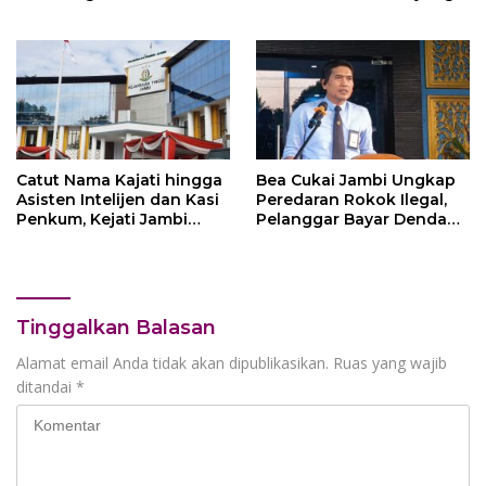
Tanpa Campur Tangan
Terganggu
Penyedia
Catut Nama Kajati hingga
Bea Cukai Jambi Ungkap
Asisten Intelijen dan Kasi
Peredaran Rokok Ilegal,
Penkum, Kejati Jambi
Pelanggar Bayar Denda
Himbau Masyarakat
Rp250 Juta Lewat
Waspada
Mekanisme Ultimum
Remedium
Tinggalkan Balasan
Alamat email Anda tidak akan dipublikasikan.
Ruas yang wajib
ditandai
*