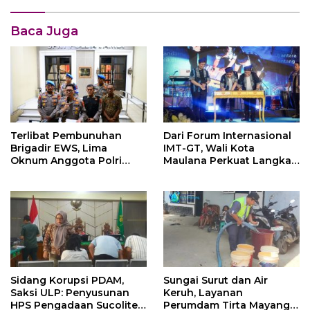
Baca Juga
Terlibat Pembunuhan
Dari Forum Internasional
Brigadir EWS, Lima
IMT-GT, Wali Kota
Oknum Anggota Polri
Maulana Perkuat Langkah
Dijatuhi Sanksi PTDH
Kota Jambi Menuju Green
City
Sidang Korupsi PDAM,
Sungai Surut dan Air
Saksi ULP: Penyusunan
Keruh, Layanan
HPS Pengadaan Sucolite
Perumdam Tirta Mayang