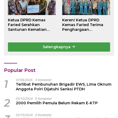
Ketua DPRD Kemas
Keren! Ketua DPRD
Faried Serahkan
Kemas Faried Terima
Santunan Kematian
Penghargaan
Peserta BPJS
kehormatan Bintang
Ketenagakerjaan Rp 42
Semangat Rimba Emas
Juta kepada Ahli Waris
dari Persekutuan
Selengkapnya
Pengakap Malaysia
Popular Post
1
07/08/2026
0 Komentar
Terlibat Pembunuhan Brigadir EWS, Lima Oknum
Anggota Polri Dijatuhi Sanksi PTDH
2
03/10/2024
0 Komentar
2000 Pemilih Pemula Belum Rekam E-KTP
03/10/2024
0 Komentar