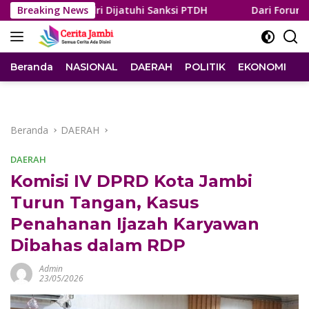
Langsung
 Polri Dijatuhi Sanksi PTDH
Breaking News
Dari Forum Internasional
ke
konten
Beranda
NASIONAL
DAERAH
POLITIK
EKONOMI
I
Beranda
DAERAH
DAERAH
Komisi IV DPRD Kota Jambi
Turun Tangan, Kasus
Penahanan Ijazah Karyawan
Dibahas dalam RDP
Admin
23/05/2026