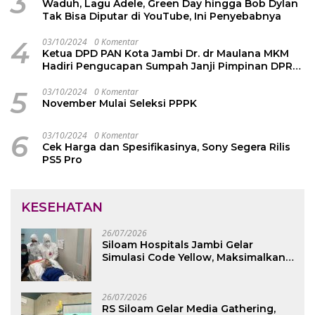
3
Waduh, Lagu Adele, Green Day hingga Bob Dylan
Tak Bisa Diputar di YouTube, Ini Penyebabnya
4
03/10/2024
0 Komentar
Ketua DPD PAN Kota Jambi Dr. dr Maulana MKM
Hadiri Pengucapan Sumpah Janji Pimpinan DPRD
Kota Jambi
5
03/10/2024
0 Komentar
November Mulai Seleksi PPPK
6
03/10/2024
0 Komentar
Cek Harga dan Spesifikasinya, Sony Segera Rilis
PS5 Pro
KESEHATAN
26/07/2026
Siloam Hospitals Jambi Gelar
Simulasi Code Yellow, Maksimalkan
Pelayanan saat Kondisi Darurat
26/07/2026
RS Siloam Gelar Media Gathering,