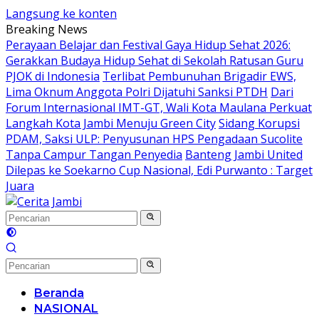
Langsung ke konten
Breaking News
Perayaan Belajar dan Festival Gaya Hidup Sehat 2026:
Gerakkan Budaya Hidup Sehat di Sekolah Ratusan Guru
PJOK di Indonesia
Terlibat Pembunuhan Brigadir EWS,
Lima Oknum Anggota Polri Dijatuhi Sanksi PTDH
Dari
Forum Internasional IMT-GT, Wali Kota Maulana Perkuat
Langkah Kota Jambi Menuju Green City
Sidang Korupsi
PDAM, Saksi ULP: Penyusunan HPS Pengadaan Sucolite
Tanpa Campur Tangan Penyedia
Banteng Jambi United
Dilepas ke Soekarno Cup Nasional, Edi Purwanto : Target
Juara
Beranda
NASIONAL