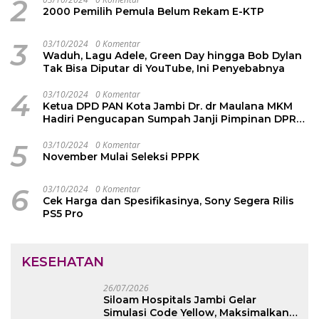
2
2000 Pemilih Pemula Belum Rekam E-KTP
3
03/10/2024
0 Komentar
Waduh, Lagu Adele, Green Day hingga Bob Dylan
Tak Bisa Diputar di YouTube, Ini Penyebabnya
4
03/10/2024
0 Komentar
Ketua DPD PAN Kota Jambi Dr. dr Maulana MKM
Hadiri Pengucapan Sumpah Janji Pimpinan DPRD
Kota Jambi
5
03/10/2024
0 Komentar
November Mulai Seleksi PPPK
6
03/10/2024
0 Komentar
Cek Harga dan Spesifikasinya, Sony Segera Rilis
PS5 Pro
KESEHATAN
26/07/2026
Siloam Hospitals Jambi Gelar
Simulasi Code Yellow, Maksimalkan