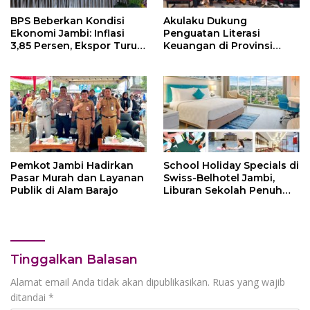
BPS Beberkan Kondisi
Akulaku Dukung
Ekonomi Jambi: Inflasi
Penguatan Literasi
3,85 Persen, Ekspor Turun
Keuangan di Provinsi
5,27 Persen
Jambi
Pemkot Jambi Hadirkan
School Holiday Specials di
Pasar Murah dan Layanan
Swiss-Belhotel Jambi,
Publik di Alam Barajo
Liburan Sekolah Penuh
Keceriaan untuk Seluruh
Keluarga
Tinggalkan Balasan
Alamat email Anda tidak akan dipublikasikan.
Ruas yang wajib
ditandai
*