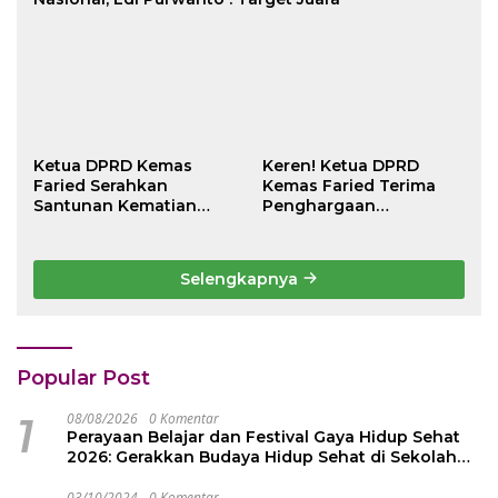
Ketua DPRD Kemas
Keren! Ketua DPRD
Faried Serahkan
Kemas Faried Terima
Santunan Kematian
Penghargaan
Peserta BPJS
kehormatan Bintang
Ketenagakerjaan Rp 42
Semangat Rimba Emas
Juta kepada Ahli Waris
dari Persekutuan
Selengkapnya
Pengakap Malaysia
Popular Post
1
08/08/2026
0 Komentar
Perayaan Belajar dan Festival Gaya Hidup Sehat
2026: Gerakkan Budaya Hidup Sehat di Sekolah
Ratusan Guru PJOK di Indonesia
03/10/2024
0 Komentar