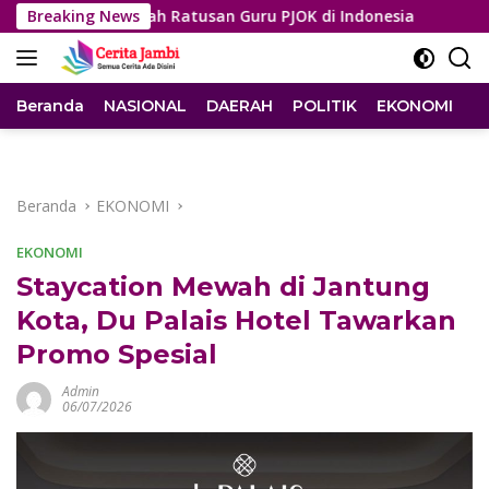
Langsung
 di Sekolah Ratusan Guru PJOK di Indonesia
Breaking News
Terlibat P
ke
konten
Beranda
NASIONAL
DAERAH
POLITIK
EKONOMI
I
Beranda
EKONOMI
EKONOMI
Staycation Mewah di Jantung
Kota, Du Palais Hotel Tawarkan
Promo Spesial
Admin
06/07/2026