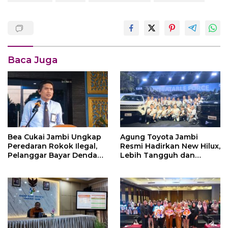
Baca Juga
Bea Cukai Jambi Ungkap
Agung Toyota Jambi
Peredaran Rokok Ilegal,
Resmi Hadirkan New Hilux,
Pelanggar Bayar Denda
Lebih Tangguh dan
Rp250 Juta Lewat
Bertenaga untuk
Mekanisme Ultimum
Mendukung Beragam
Remedium
Aktivitas