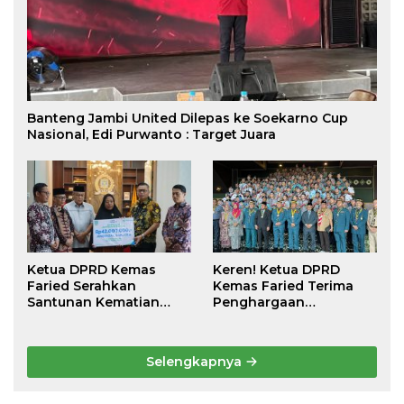
Banteng Jambi United Dilepas ke Soekarno Cup
Nasional, Edi Purwanto : Target Juara
Ketua DPRD Kemas
Keren! Ketua DPRD
Faried Serahkan
Kemas Faried Terima
Santunan Kematian
Penghargaan
Peserta BPJS
kehormatan Bintang
Ketenagakerjaan Rp 42
Semangat Rimba Emas
Juta kepada Ahli Waris
dari Persekutuan
Selengkapnya
Pengakap Malaysia