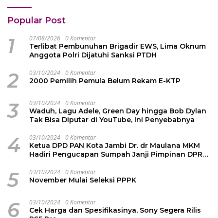
Popular Post
1
07/08/2026
0 Komentar
Terlibat Pembunuhan Brigadir EWS, Lima Oknum
Anggota Polri Dijatuhi Sanksi PTDH
2
03/10/2024
0 Komentar
2000 Pemilih Pemula Belum Rekam E-KTP
3
03/10/2024
0 Komentar
Waduh, Lagu Adele, Green Day hingga Bob Dylan
Tak Bisa Diputar di YouTube, Ini Penyebabnya
4
03/10/2024
0 Komentar
Ketua DPD PAN Kota Jambi Dr. dr Maulana MKM
Hadiri Pengucapan Sumpah Janji Pimpinan DPRD
Kota Jambi
5
03/10/2024
0 Komentar
November Mulai Seleksi PPPK
6
03/10/2024
0 Komentar
Cek Harga dan Spesifikasinya, Sony Segera Rilis