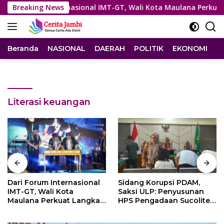
Langsung
orum Internasional IMT-GT, Wali Kota Maulana Perkuat Langkah
Breaking News
ke
konten
Beranda
NASIONAL
DAERAH
POLITIK
EKONOMI
I
Literasi keuangan
Sidang Korupsi PDAM,
Sungai Surut dan Air
Saksi ULP: Penyusunan
Keruh, Layanan
HPS Pengadaan Sucolite
Perumdam Tirta Mayang
Tanpa Campur Tangan
Terganggu
Penyedia