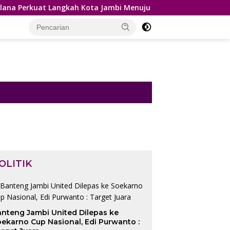
erkuat Langkah Kota Jambi Menuju Green City
Sidang K
OLITIK
anteng Jambi United Dilepas ke
ekarno Cup Nasional, Edi Purwanto :