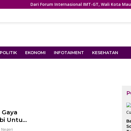
Dari Forum Internasional IMT-GT, Wali Kota Maulana P
POLITIK
EKONOMI
INFOTAIMENT
KESEHATAN
P
i Gaya
bi Untuk
B
So
 Negeri