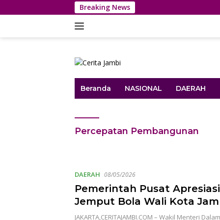
Langsung
Breaking News
ke
konten
Beranda
NASIONAL
DAERAH
Percepatan Pembangunan
DAERAH
08/05/2026
Pemerintah Pusat Apresias
Jemput Bola Wali Kota Jam
Percepatan Pembangunan
JAKARTA,CERITAJAMBI.COM – Wakil Menteri Dalam