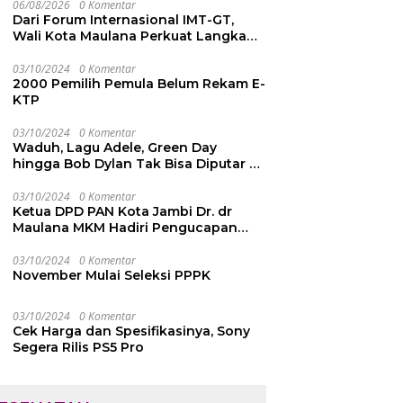
06/08/2026
0 Komentar
Dari Forum Internasional IMT-GT,
Wali Kota Maulana Perkuat Langkah
Kota Jambi Menuju Green City
03/10/2024
0 Komentar
2000 Pemilih Pemula Belum Rekam E-
KTP
03/10/2024
0 Komentar
Waduh, Lagu Adele, Green Day
hingga Bob Dylan Tak Bisa Diputar di
YouTube, Ini Penyebabnya
03/10/2024
0 Komentar
Ketua DPD PAN Kota Jambi Dr. dr
Maulana MKM Hadiri Pengucapan
Sumpah Janji Pimpinan DPRD Kota
Jambi
03/10/2024
0 Komentar
November Mulai Seleksi PPPK
03/10/2024
0 Komentar
Cek Harga dan Spesifikasinya, Sony
Segera Rilis PS5 Pro