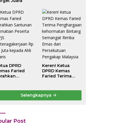
rget Juara
etua DPRD
Keren! Ketua
emas Faried
DPRD Kemas
erahkan
Faried Terima
antunan
Penghargaan
ematian Peserta
kehormatan
PJS
Bintang
Selengkapnya
etenagakerjaan
Semangat Rimba
 42 Juta
Emas dari
epada Ahli Waris
Persekutuan
Pengakap
Malaysia
ular Post