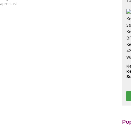
Ta
gapresiasi
K
K
S
S
K
B
K
Rp
k
Pop