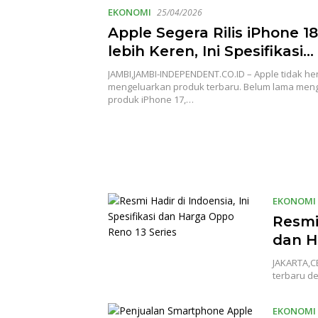
EKONOMI
25/04/2026
Apple Segera Rilis iPhone 1
lebih Keren, Ini Spesifikasi
Lengkapnya
JAMBI,JAMBI-INDEPENDENT.CO.ID – Apple tidak hen
mengeluarkan produk terbaru. Belum lama men
produk iPhone 17,…
EKONOMI
Resmi 
dan H
JAKARTA,C
terbaru d
EKONOMI