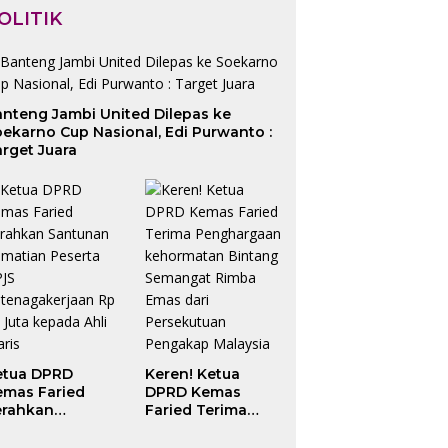
OLITIK
anteng Jambi United Dilepas ke
ekarno Cup Nasional, Edi Purwanto :
t Nama Kajati hingga
Bea Cukai Jambi Ungkap
P
rget Juara
en Intelijen dan Kasi
Peredaran Rokok Ilegal,
D
um, Kejati Jambi
Pelanggar Bayar Denda
B
au Masyarakat
Rp250 Juta Lewat
M
pada
Mekanisme Ultimum
B
Remedium
etua DPRD
Keren! Ketua
emas Faried
DPRD Kemas
erahkan
Faried Terima
antunan
Penghargaan
ematian Peserta
kehormatan