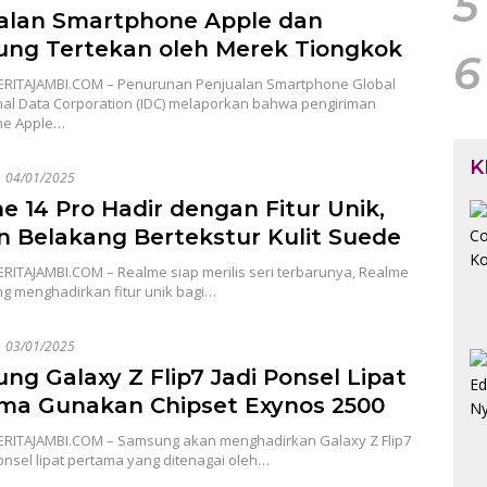
5
alan Smartphone Apple dan
ng Tertekan oleh Merek Tiongkok
6
ERITAJAMBI.COM – Penurunan Penjualan Smartphone Global
nal Data Corporation (IDC) melaporkan bahwa pengiriman
ne Apple…
K
04/01/2025
e 14 Pro Hadir dengan Fitur Unik,
n Belakang Bertekstur Kulit Suede
RITAJAMBI.COM – Realme siap merilis seri terbarunya, Realme
ng menghadirkan fitur unik bagi…
03/01/2025
ng Galaxy Z Flip7 Jadi Ponsel Lipat
ma Gunakan Chipset Exynos 2500
ERITAJAMBI.COM – Samsung akan menghadirkan Galaxy Z Flip7
nsel lipat pertama yang ditenagai oleh…