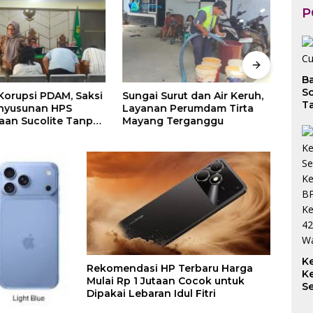
P
B
So
rupsi PDAM, Saksi
Sungai Surut dan Air Keruh,
Catu
Ta
nyusunan HPS
Layanan Perumdam Tirta
Asist
an Sucolite Tanpa
Mayang Terganggu
Penk
 Tangan Penyedia
Himb
Was
K
Rekomendasi HP Terbaru Harga
K
Mulai Rp 1 Jutaan Cocok untuk
S
Dipakai Lebaran Idul Fitri
S
K