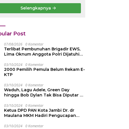
PJS
Bintang
Selengkapnya
etenagakerjaan
Semangat Rimba
 42 Juta
Emas dari
epada Ahli Waris
Persekutuan
Pengakap
Malaysia
ular Post
07/08/2026
0 Komentar
Terlibat Pembunuhan Brigadir EWS,
Lima Oknum Anggota Polri Dijatuhi
Sanksi PTDH
03/10/2024
0 Komentar
2000 Pemilih Pemula Belum Rekam E-
KTP
03/10/2024
0 Komentar
Waduh, Lagu Adele, Green Day
hingga Bob Dylan Tak Bisa Diputar di
YouTube, Ini Penyebabnya
03/10/2024
0 Komentar
Ketua DPD PAN Kota Jambi Dr. dr
Maulana MKM Hadiri Pengucapan
Sumpah Janji Pimpinan DPRD Kota
Jambi
03/10/2024
0 Komentar