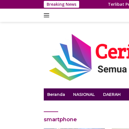
Langsung
Breaking News
Terlibat Pembunuhan
ke
konten
Beranda
NASIONAL
DAERAH
smartphone