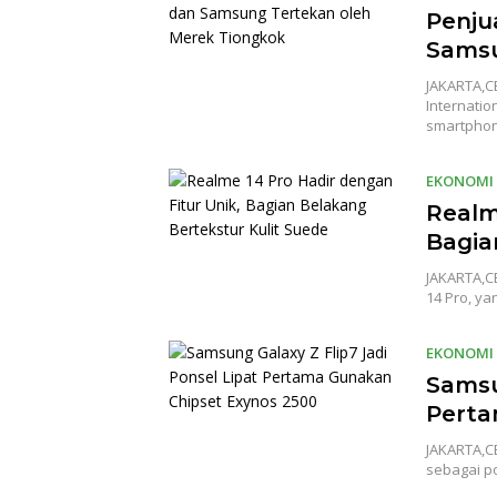
Penju
Samsu
JAKARTA,C
Internatio
smartpho
EKONOMI
Realm
Bagia
JAKARTA,CE
14 Pro, ya
EKONOMI
Samsu
Perta
JAKARTA,C
sebagai po