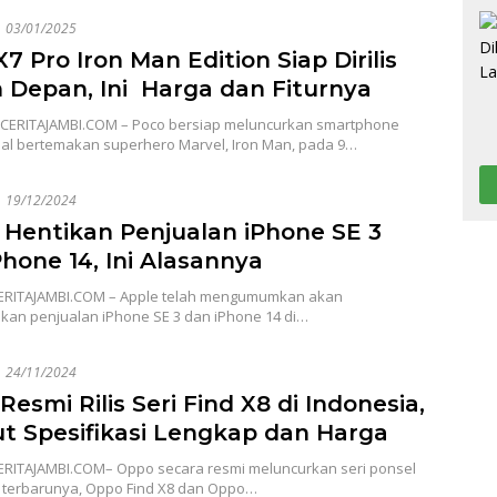
03/01/2025
7 Pro Iron Man Edition Siap Dirilis
 Depan, Ini Harga dan Fiturnya
ERITAJAMBI.COM – Poco bersiap meluncurkan smartphone
sial bertemakan superhero Marvel, Iron Man, pada 9…
19/12/2024
 Hentikan Penjualan iPhone SE 3
Phone 14, Ini Alasannya
ERITAJAMBI.COM – Apple telah mengumumkan akan
kan penjualan iPhone SE 3 dan iPhone 14 di…
24/11/2024
esmi Rilis Seri Find X8 di Indonesia,
ut Spesifikasi Lengkap dan Harga
ERITAJAMBI.COM– Oppo secara resmi meluncurkan seri ponsel
s terbarunya, Oppo Find X8 dan Oppo…