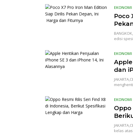
EKONOMI
Poco X
Pekan
BANGKOK,C
edisi spe
EKONOMI
Apple
dan i
JAKARTA,C
menghenti
EKONOMI
Oppo R
Berik
JAKARTA,C
kelas ata