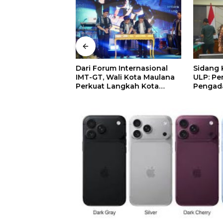
Pembunuhan
Dari Forum Internasional
Sidang Ko
WS, Lima Oknum
IMT-GT, Wali Kota Maulana
ULP: Pe
ri Dijatuhi
Perkuat Langkah Kota
Pengada
DH
Jambi Menuju Green City
Campur