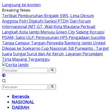
Langsung ke konten
Breaking News
Terlibat Pembunuhan Brigadir EWS, Lima Oknum
Anggota Polri Dijatuhi Sanksi PTDH
Dari Forum
Internasional IMT-GT, Wali Kota Maulana Perkuat
Langkah Kota Jambi Menuju Green City
Sidang Korupsi
PDAM, Saksi ULP: Penyusunan HPS Pengadaan Sucolite
Tanpa Campur Tangan Penyedia
Banteng Jambi United
Dilepas ke Soekarno Cup Nasional, Edi Purwanto : Target
Juara
Sungai Surut dan Air Keruh, Layanan Perumdam
Tirta Mayang Terganggu
Beranda
NASIONAL
DAERAH