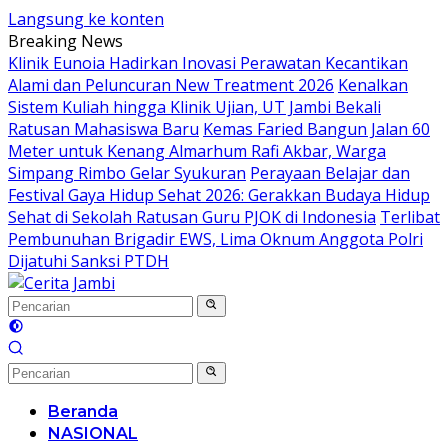
Langsung ke konten
Breaking News
Klinik Eunoia Hadirkan Inovasi Perawatan Kecantikan
Alami dan Peluncuran New Treatment 2026
Kenalkan
Sistem Kuliah hingga Klinik Ujian, UT Jambi Bekali
Ratusan Mahasiswa Baru
Kemas Faried Bangun Jalan 60
Meter untuk Kenang Almarhum Rafi Akbar, Warga
Simpang Rimbo Gelar Syukuran
Perayaan Belajar dan
Festival Gaya Hidup Sehat 2026: Gerakkan Budaya Hidup
Sehat di Sekolah Ratusan Guru PJOK di Indonesia
Terlibat
Pembunuhan Brigadir EWS, Lima Oknum Anggota Polri
Dijatuhi Sanksi PTDH
Beranda
NASIONAL