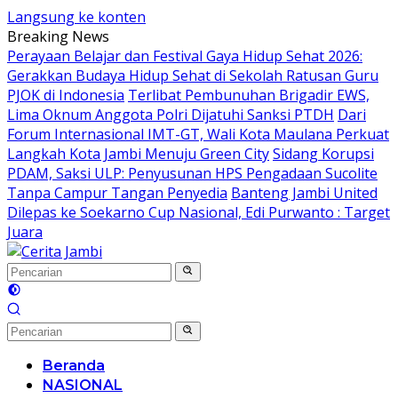
Langsung ke konten
Breaking News
Perayaan Belajar dan Festival Gaya Hidup Sehat 2026:
Gerakkan Budaya Hidup Sehat di Sekolah Ratusan Guru
PJOK di Indonesia
Terlibat Pembunuhan Brigadir EWS,
Lima Oknum Anggota Polri Dijatuhi Sanksi PTDH
Dari
Forum Internasional IMT-GT, Wali Kota Maulana Perkuat
Langkah Kota Jambi Menuju Green City
Sidang Korupsi
PDAM, Saksi ULP: Penyusunan HPS Pengadaan Sucolite
Tanpa Campur Tangan Penyedia
Banteng Jambi United
Dilepas ke Soekarno Cup Nasional, Edi Purwanto : Target
Juara
Beranda
NASIONAL