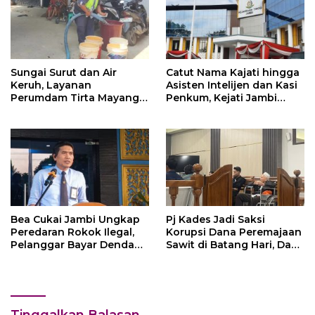
Sungai Surut dan Air
Catut Nama Kajati hingga
Keruh, Layanan
Asisten Intelijen dan Kasi
Perumdam Tirta Mayang
Penkum, Kejati Jambi
Terganggu
Himbau Masyarakat
Waspada
Bea Cukai Jambi Ungkap
Pj Kades Jadi Saksi
Peredaran Rokok Ilegal,
Korupsi Dana Peremajaan
Pelanggar Bayar Denda
Sawit di Batang Hari, Dana
Rp250 Juta Lewat
PSR Masih Sisa Rp 467
Mekanisme Ultimum
Juta di Bank Jambi
Remedium