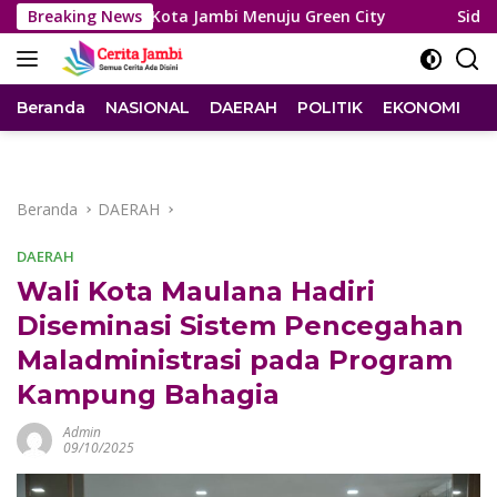
Langsung
gkah Kota Jambi Menuju Green City
Breaking News
Sidang Korupsi PDA
ke
konten
Beranda
NASIONAL
DAERAH
POLITIK
EKONOMI
I
Beranda
DAERAH
DAERAH
Wali Kota Maulana Hadiri
Diseminasi Sistem Pencegahan
Maladministrasi pada Program
Kampung Bahagia
Admin
09/10/2025