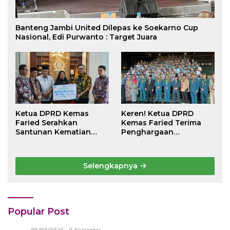
Banteng Jambi United Dilepas ke Soekarno Cup
Nasional, Edi Purwanto : Target Juara
Ketua DPRD Kemas
Keren! Ketua DPRD
Faried Serahkan
Kemas Faried Terima
Santunan Kematian
Penghargaan
Peserta BPJS
kehormatan Bintang
Ketenagakerjaan Rp 42
Semangat Rimba Emas
Juta kepada Ahli Waris
dari Persekutuan
Selengkapnya
Pengakap Malaysia
Popular Post