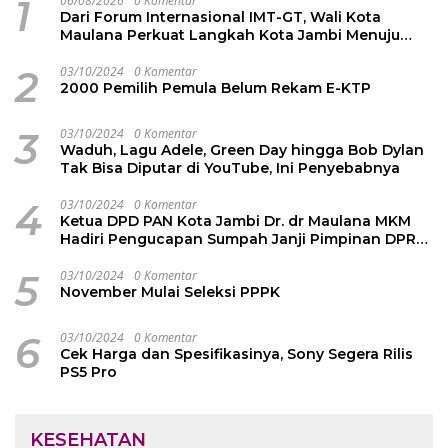
1
06/08/2026
0 Komentar
Dari Forum Internasional IMT-GT, Wali Kota
Maulana Perkuat Langkah Kota Jambi Menuju
Green City
2
03/10/2024
0 Komentar
2000 Pemilih Pemula Belum Rekam E-KTP
3
03/10/2024
0 Komentar
Waduh, Lagu Adele, Green Day hingga Bob Dylan
Tak Bisa Diputar di YouTube, Ini Penyebabnya
4
03/10/2024
0 Komentar
Ketua DPD PAN Kota Jambi Dr. dr Maulana MKM
Hadiri Pengucapan Sumpah Janji Pimpinan DPRD
Kota Jambi
5
03/10/2024
0 Komentar
November Mulai Seleksi PPPK
6
03/10/2024
0 Komentar
Cek Harga dan Spesifikasinya, Sony Segera Rilis
PS5 Pro
KESEHATAN