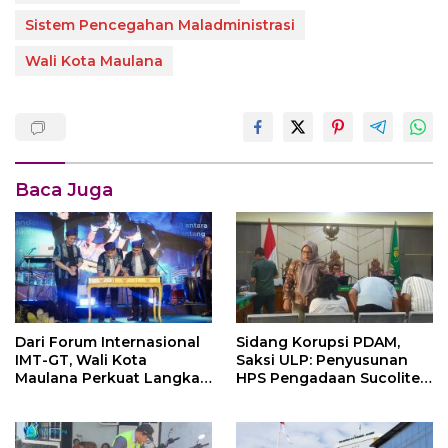
Sistem Pencegahan Maladministrasi
Wali Kota Maulana
Baca Juga
Dari Forum Internasional
Sidang Korupsi PDAM,
IMT-GT, Wali Kota
Saksi ULP: Penyusunan
Maulana Perkuat Langkah
HPS Pengadaan Sucolite
Kota Jambi Menuju Green
Tanpa Campur Tangan
City
Penyedia