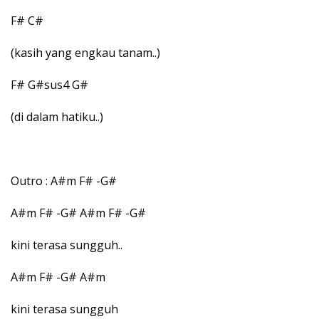
F# C#
(kasih yang engkau tanam..)
F# G#sus4 G#
(di dalam hatiku..)
Outro : A#m F# -G#
A#m F# -G# A#m F# -G#
kini terasa sungguh..
A#m F# -G# A#m
kini terasa sungguh