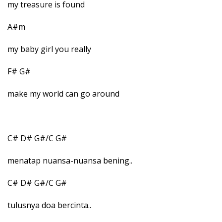
my treasure is found
A#m
my baby girl you really
F# G#
make my world can go around
C# D# G#/C G#
menatap nuansa-nuansa bening..
C# D# G#/C G#
tulusnya doa bercinta..