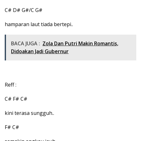
C# D# G#/C G#
hamparan laut tiada bertepi..
BACA JUGA :
Zola Dan Putri Makin Romantis,
Didoakan Jadi Gubernur
Reff :
C# F# C#
kini terasa sungguh..
F# C#