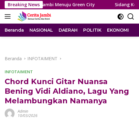
Langsung
h Kota Jambi Menuju Green City
Breaking News
Sidang Korupsi PDAM,
ke
konten
Beranda
NASIONAL
DAERAH
POLITIK
EKONOMI
I
Beranda
INFOTAIMENT
INFOTAIMENT
Chord Kunci Gitar Nuansa
Bening Vidi Aldiano, Lagu Yang
Melambungkan Namanya
Admin
10/03/2026