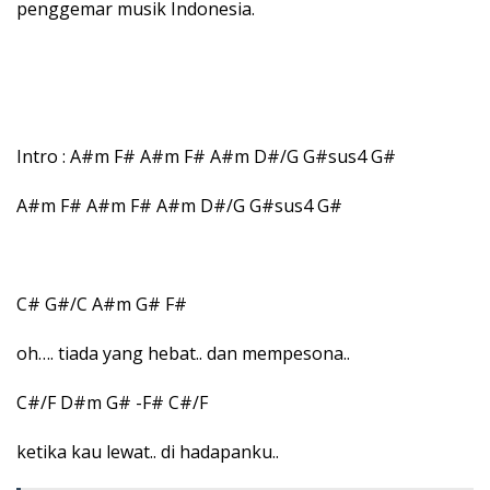
penggemar musik Indonesia.
Intro : A#m F# A#m F# A#m D#/G G#sus4 G#
A#m F# A#m F# A#m D#/G G#sus4 G#
C# G#/C A#m G# F#
oh…. tiada yang hebat.. dan mempesona..
C#/F D#m G# -F# C#/F
ketika kau lewat.. di hadapanku..