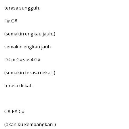
terasa sungguh..
F# C#
(semakin engkau jauh..)
semakin engkau jauh..
D#m G#sus4 G#
(semakin terasa dekat..)
terasa dekat..
C# F# C#
(akan ku kembangkan..)