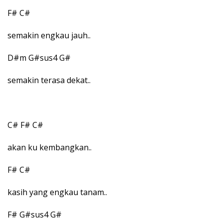
F# C#
semakin engkau jauh..
D#m G#sus4 G#
semakin terasa dekat..
C# F# C#
akan ku kembangkan..
F# C#
kasih yang engkau tanam..
F# G#sus4 G#