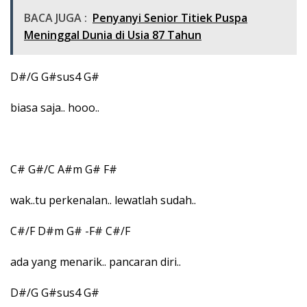
BACA JUGA :
Penyanyi Senior Titiek Puspa
Meninggal Dunia di Usia 87 Tahun
D#/G G#sus4 G#
biasa saja.. hooo..
C# G#/C A#m G# F#
wak..tu perkenalan.. lewatlah sudah..
C#/F D#m G# -F# C#/F
ada yang menarik.. pancaran diri..
D#/G G#sus4 G#