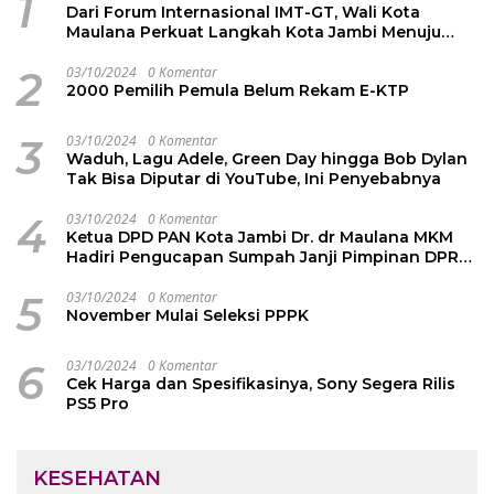
1
Dari Forum Internasional IMT-GT, Wali Kota
Maulana Perkuat Langkah Kota Jambi Menuju
Green City
2
03/10/2024
0 Komentar
2000 Pemilih Pemula Belum Rekam E-KTP
3
03/10/2024
0 Komentar
Waduh, Lagu Adele, Green Day hingga Bob Dylan
Tak Bisa Diputar di YouTube, Ini Penyebabnya
4
03/10/2024
0 Komentar
Ketua DPD PAN Kota Jambi Dr. dr Maulana MKM
Hadiri Pengucapan Sumpah Janji Pimpinan DPRD
Kota Jambi
5
03/10/2024
0 Komentar
November Mulai Seleksi PPPK
6
03/10/2024
0 Komentar
Cek Harga dan Spesifikasinya, Sony Segera Rilis
PS5 Pro
KESEHATAN