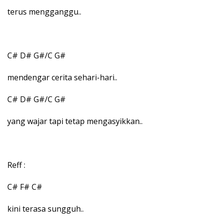
terus mengganggu..
C# D# G#/C G#
mendengar cerita sehari-hari..
C# D# G#/C G#
yang wajar tapi tetap mengasyikkan..
Reff :
C# F# C#
kini terasa sungguh..