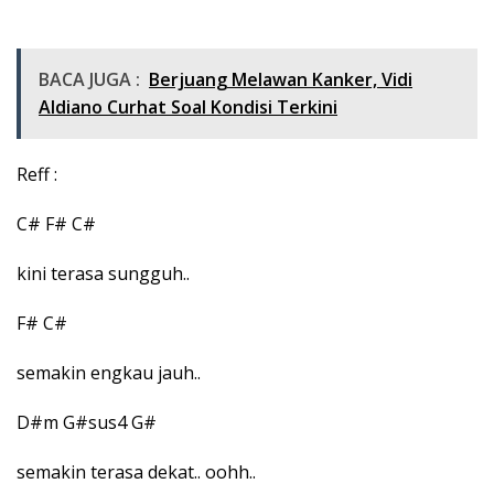
BACA JUGA :
Berjuang Melawan Kanker, Vidi
Aldiano Curhat Soal Kondisi Terkini
Reff :
C# F# C#
kini terasa sungguh..
F# C#
semakin engkau jauh..
D#m G#sus4 G#
semakin terasa dekat.. oohh..