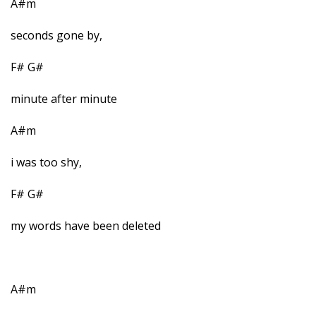
A#m
seconds gone by,
F# G#
minute after minute
A#m
i was too shy,
F# G#
my words have been deleted
A#m