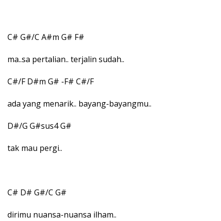
C# G#/C A#m G# F#
ma..sa pertalian.. terjalin sudah..
C#/F D#m G# -F# C#/F
ada yang menarik.. bayang-bayangmu..
D#/G G#sus4 G#
tak mau pergi..
C# D# G#/C G#
dirimu nuansa-nuansa ilham..