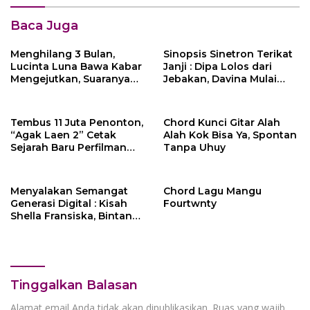
Baca Juga
Menghilang 3 Bulan,
Sinopsis Sinetron Terikat
Lucinta Luna Bawa Kabar
Janji : Dipa Lolos dari
Mengejutkan, Suaranya
Jebakan, Davina Mulai
Berubah Total
Curiga pada Sena di
Episode 13
Tembus 11 Juta Penonton,
Chord Kunci Gitar Alah
“Agak Laen 2” Cetak
Alah Kok Bisa Ya, Spontan
Sejarah Baru Perfilman
Tanpa Uhuy
Indonesia setelah Tayang
132 Hari di Bioskop
Menyalakan Semangat
Chord Lagu Mangu
Generasi Digital : Kisah
Fourtwnty
Shella Fransiska, Bintang
Konten dari Surulangun
Tinggalkan Balasan
Alamat email Anda tidak akan dipublikasikan.
Ruas yang wajib