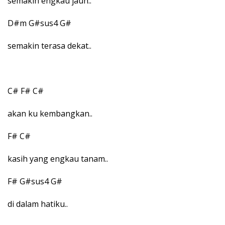
semakin engkau jauh..
D#m G#sus4 G#
semakin terasa dekat..
C# F# C#
akan ku kembangkan..
F# C#
kasih yang engkau tanam..
F# G#sus4 G#
di dalam hatiku..