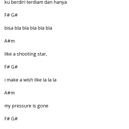
ku berdiri terdiam dan hanya
F# G#
bisa bla bla bla bla bla
A#m
like a shooting star,
F# G#
i make a wish like la la la
A#m
my pressure is gone
F# G#