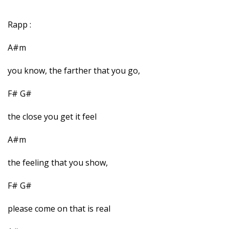
Rapp :
A#m
you know, the farther that you go,
F# G#
the close you get it feel
A#m
the feeling that you show,
F# G#
please come on that is real