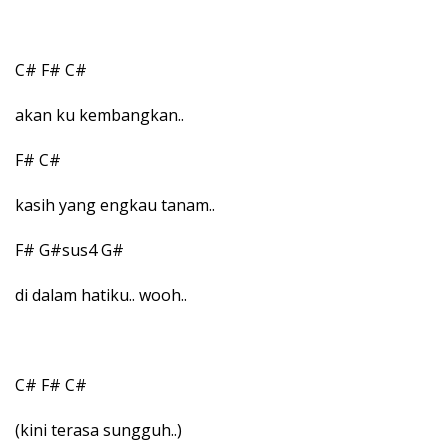
C# F# C#
akan ku kembangkan..
F# C#
kasih yang engkau tanam..
F# G#sus4 G#
di dalam hatiku.. wooh..
C# F# C#
(kini terasa sungguh..)