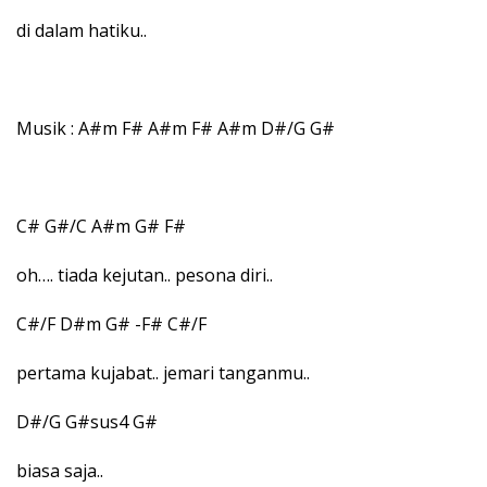
di dalam hatiku..
Musik : A#m F# A#m F# A#m D#/G G#
C# G#/C A#m G# F#
oh…. tiada kejutan.. pesona diri..
C#/F D#m G# -F# C#/F
pertama kujabat.. jemari tanganmu..
D#/G G#sus4 G#
biasa saja..