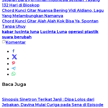
132 Hari di Bioskop
Chord Kunci Gitar Nuansa Bening Vidi Aldiano, Lagu
Yang Melambungkan Namanya
Chord Kunci Gitar Alah Alah Kok Bisa Ya, Spontan
Tanpa Uhuy
kabar lucinta luna
Lucinta Luna
operasi plastik
suara berubah
Komentar
Baca Juga
Sinopsis Sinetron Terikat Janji : Dipa Lolos dari
Jebakan, Davina Mulai Curiga pada Sena di Episode