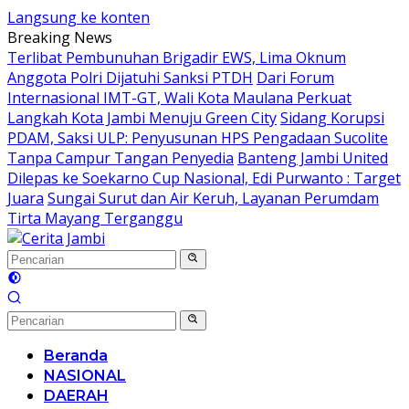
Langsung ke konten
Breaking News
Terlibat Pembunuhan Brigadir EWS, Lima Oknum
Anggota Polri Dijatuhi Sanksi PTDH
Dari Forum
Internasional IMT-GT, Wali Kota Maulana Perkuat
Langkah Kota Jambi Menuju Green City
Sidang Korupsi
PDAM, Saksi ULP: Penyusunan HPS Pengadaan Sucolite
Tanpa Campur Tangan Penyedia
Banteng Jambi United
Dilepas ke Soekarno Cup Nasional, Edi Purwanto : Target
Juara
Sungai Surut dan Air Keruh, Layanan Perumdam
Tirta Mayang Terganggu
Beranda
NASIONAL
DAERAH