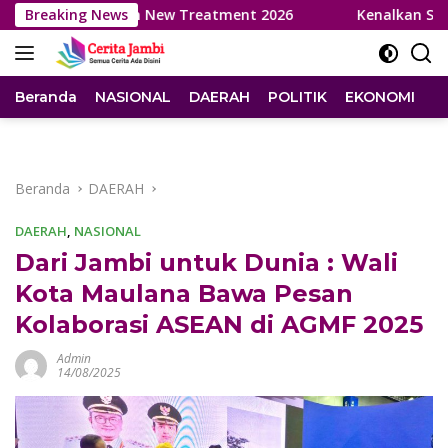
Langsung
dan Peluncuran New Treatment 2026
Breaking News
Kenalkan Sistem Ku
ke
konten
Beranda
NASIONAL
DAERAH
POLITIK
EKONOMI
I
Beranda
DAERAH
DAERAH
,
NASIONAL
Dari Jambi untuk Dunia : Wali
Kota Maulana Bawa Pesan
Kolaborasi ASEAN di AGMF 2025
Admin
14/08/2025