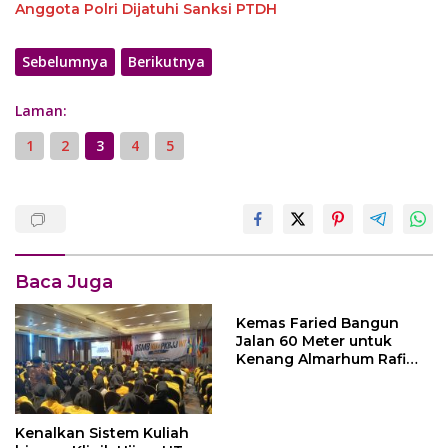
Anggota Polri Dijatuhi Sanksi PTDH
Sebelumnya
Berikutnya
Laman:
1
2
3
4
5
Baca Juga
Kemas Faried Bangun
Jalan 60 Meter untuk
Kenang Almarhum Rafi
Akbar, Warga Simpang
Rimbo Gelar Syukuran
Kenalkan Sistem Kuliah