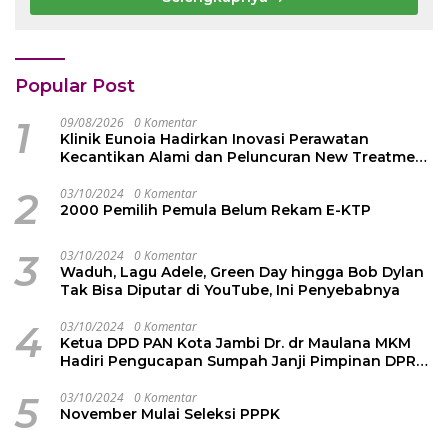
Pengakap Malaysia
Popular Post
1
09/08/2026
0 Komentar
Klinik Eunoia Hadirkan Inovasi Perawatan
Kecantikan Alami dan Peluncuran New Treatment
2026
2
03/10/2024
0 Komentar
2000 Pemilih Pemula Belum Rekam E-KTP
3
03/10/2024
0 Komentar
Waduh, Lagu Adele, Green Day hingga Bob Dylan
Tak Bisa Diputar di YouTube, Ini Penyebabnya
4
03/10/2024
0 Komentar
Ketua DPD PAN Kota Jambi Dr. dr Maulana MKM
Hadiri Pengucapan Sumpah Janji Pimpinan DPRD
Kota Jambi
5
03/10/2024
0 Komentar
November Mulai Seleksi PPPK