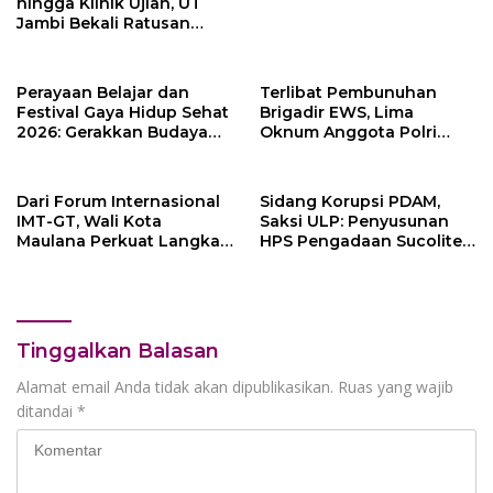
hingga Klinik Ujian, UT
Jambi Bekali Ratusan
Mahasiswa Baru
Perayaan Belajar dan
Terlibat Pembunuhan
Festival Gaya Hidup Sehat
Brigadir EWS, Lima
2026: Gerakkan Budaya
Oknum Anggota Polri
Hidup Sehat di Sekolah
Dijatuhi Sanksi PTDH
Ratusan Guru PJOK di
Indonesia
Dari Forum Internasional
Sidang Korupsi PDAM,
IMT-GT, Wali Kota
Saksi ULP: Penyusunan
Maulana Perkuat Langkah
HPS Pengadaan Sucolite
Kota Jambi Menuju Green
Tanpa Campur Tangan
City
Penyedia
Tinggalkan Balasan
Alamat email Anda tidak akan dipublikasikan.
Ruas yang wajib
ditandai
*