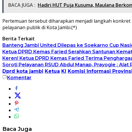
BACA JUGA :
Hadiri HUT Puja Kusuma, Maulana Berko
Pertemuan tersebut diharapkan menjadi langkah konkret
pelayanan publik di Kota Jambi.(*)
Berita Terkait
Banteng Jambi United Dilepas ke Soekarno Cup Nasion
Ketua DPRD Kemas Faried Serahkan Santunan Kemati
Keren! Ketua DPRD Kemas Faried Terima Pengharga
Soroti Pelayanan RSUD Abdul Manap, Prayogie : Alat 
Dprd kota jambi
Ketua
KI
Komisi Informasi Provins
Komentar
Baca Juga