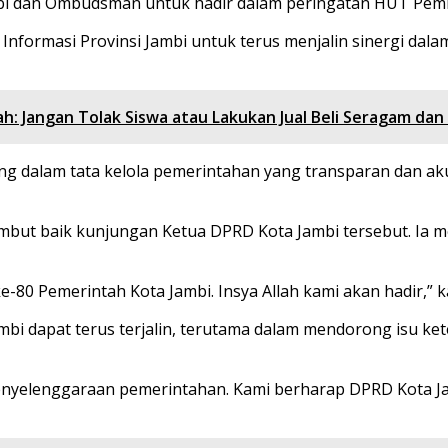
i dan Ombudsman untuk hadir dalam peringatan HUT Pemkot
nformasi Provinsi Jambi untuk terus menjalin sinergi dala
h: Jangan Tolak Siswa atau Lakukan Jual Beli Seragam dan
g dalam tata kelola pemerintahan yang transparan dan akun
but baik kunjungan Ketua DPRD Kota Jambi tersebut. Ia men
80 Pemerintah Kota Jambi. Insya Allah kami akan hadir,” k
ambi dapat terus terjalin, terutama dalam mendorong isu ke
 penyelenggaraan pemerintahan. Kami berharap DPRD Kota 