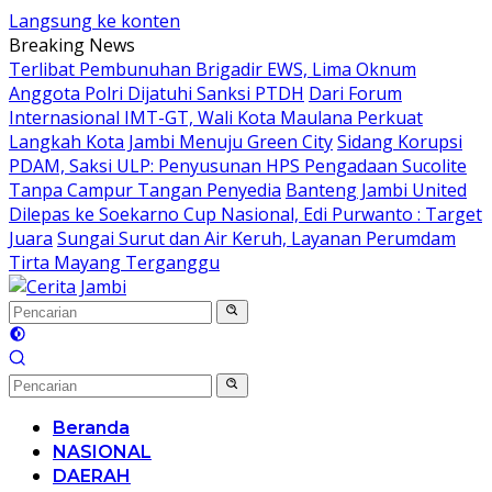
Langsung ke konten
Breaking News
Terlibat Pembunuhan Brigadir EWS, Lima Oknum
Anggota Polri Dijatuhi Sanksi PTDH
Dari Forum
Internasional IMT-GT, Wali Kota Maulana Perkuat
Langkah Kota Jambi Menuju Green City
Sidang Korupsi
PDAM, Saksi ULP: Penyusunan HPS Pengadaan Sucolite
Tanpa Campur Tangan Penyedia
Banteng Jambi United
Dilepas ke Soekarno Cup Nasional, Edi Purwanto : Target
Juara
Sungai Surut dan Air Keruh, Layanan Perumdam
Tirta Mayang Terganggu
Beranda
NASIONAL
DAERAH