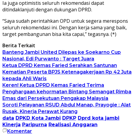
Ia juga optimistis seluruh rekomendasi dapat
ditindaklanjuti dengan dukungan DPRD.
“Saya sudah perintahkan OPD untuk segera merespons
seluruh rekomendasi ini. Dengan kerja sama yang baik,
target pembangunan bisa kita capai,” tegasnya. (*)
Berita Terkait
Banteng Jambi United Dilepas ke Soekarno Cup
Nasional, Edi Purwanto : Target Juara
Ketua DPRD Kemas Faried Serahkan Santunan
Kematian Peserta BPJS Ketenagakerjaan Rp 42 Juta
kepada Ahli Waris
Keren! Ketua DPRD Kemas Faried Terima
Penghargaan kehormatan Bintang Semangat Rimba
Emas dari Persekutuan Pengakap Malaysia
Soroti Pelayanan RSUD Abdul Manap, Prayogie : Alat
Rusak, Kinerja Perawat Kurang
data
DPKD Kota Jambi
DPKP
Dprd kota jambi
Kinerja
Paripurna
Realisasi Anggaran
Komentar