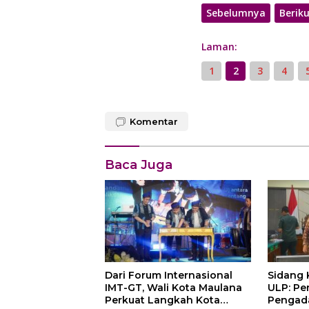
Sebelumnya
Berik
Laman:
1
2
3
4
Komentar
Baca Juga
Dari Forum Internasional
Sidang Ko
IMT-GT, Wali Kota Maulana
ULP: Pe
Perkuat Langkah Kota
Pengada