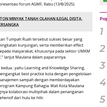
Rp
presentasi forum AGMF, Rabu (13/8/2025).
k
 TON MINYAK TANAH OLAHAN ILEGAL DISITA,
Pop
TERSANGKA
1
atan Tumpah Ruah tersebut sukses besar yang
2
ingkatan kunjungan, serta memberikan effect
kepada masyarakat, khususnya pada sektor UMKM
f,” lanjut Maulana dalam paparannya.
3
 kedua ; yaitu Learning and Knowledge Sharing,
 mengangkat best practice kota dengan pengelolaan
4
 manajemen sampah dengan memberdayakan
 program Kampung Bahagia. Wali Kota Maulana
nya kolaborasi multipihak dalam penanganan
5
nsif dari hulu ke hilir.