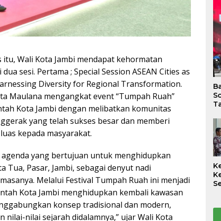
s itu, Wali Kota Jambi mendapat kehormatan
 dua sesi. Pertama ; Special Session ASEAN Cities as
arnessing Diversity for Regional Transformation.
B
 Kota Maulana mengangkat event “Tumpah Ruah”
So
Ta
ntah Kota Jambi dengan melibatkan komunitas
ggerak yang telah sukses besar dan memberi
 luas kepada masyarakat.
ah agenda yang bertujuan untuk menghidupkan
K
a Tua, Pasar, Jambi, sebagai denyut nadi
K
asanya. Melalui Festival Tumpah Ruah ini menjadi
S
intah Kota Jambi menghidupkan kembali kawasan
S
K
nggabungkan konsep tradisional dan modern,
B
nilai-nilai sejarah didalamnya,” ujar Wali Kota
K