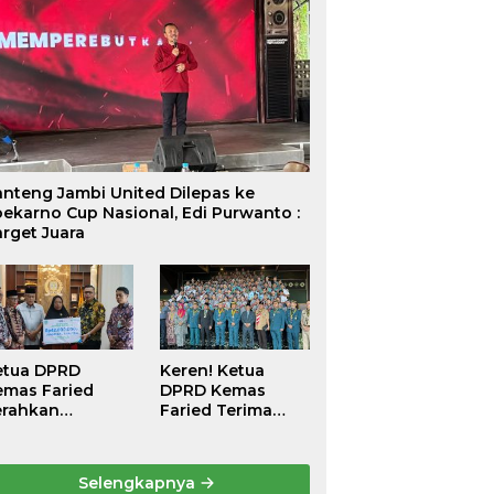
anteng Jambi United Dilepas ke
ekarno Cup Nasional, Edi Purwanto :
rget Juara
etua DPRD
Keren! Ketua
emas Faried
DPRD Kemas
erahkan
Faried Terima
antunan
Penghargaan
ematian Peserta
kehormatan
PJS
Bintang
Selengkapnya
etenagakerjaan
Semangat Rimba