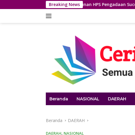
Langsung
, Saksi ULP: Penyusunan HPS Pengadaan Sucolite Tanpa Campur
Breaking News
ke
konten
Beranda
NASIONAL
DAERAH
Beranda
DAERAH
DAERAH
,
NASIONAL