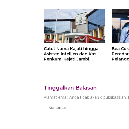
Jambi Menuju Green City
Campur
Catut Nama Kajati hingga
Bea Cuk
Asisten Intelijen dan Kasi
Peredar
Penkum, Kejati Jambi
Pelangg
Himbau Masyarakat
Rp250 J
Waspada
Mekani
Remedi
Tinggalkan Balasan
Alamat email Anda tidak akan dipublikasikan.