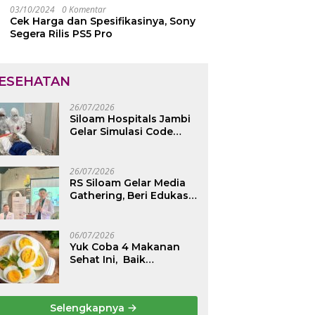
03/10/2024
0 Komentar
Cek Harga dan Spesifikasinya, Sony
Segera Rilis PS5 Pro
ESEHATAN
26/07/2026
Siloam Hospitals Jambi
Gelar Simulasi Code
Yellow, Maksimalkan
Pelayanan saat Kondisi
Darurat
26/07/2026
RS Siloam Gelar Media
Gathering, Beri Edukasi
Kesehatan Tulang
Belakang dan Nyeri
Perut Berulang
06/07/2026
Yuk Coba 4 Makanan
Sehat Ini, Baik
Dikonsumsi Saat Perut
Kosong, Jaga Lambung
Tetap Nyaman
Selengkapnya