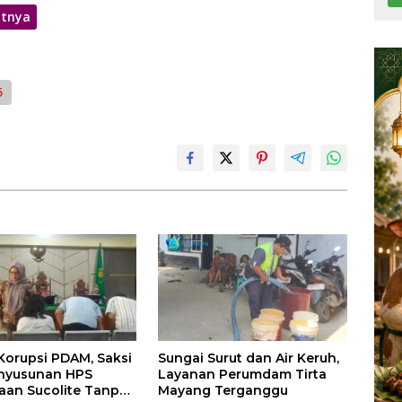
utnya
5
rupsi PDAM, Saksi
Sungai Surut dan Air Keruh,
nyusunan HPS
Layanan Perumdam Tirta
an Sucolite Tanpa
Mayang Terganggu