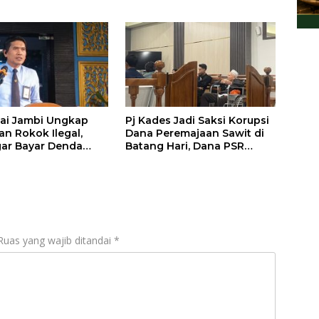
 Tangan Penyedia
ai Jambi Ungkap
Pj Kades Jadi Saksi Korupsi
an Rokok Ilegal,
Dana Peremajaan Sawit di
ar Bayar Denda
Batang Hari, Dana PSR
uta Lewat
Masih Sisa Rp 467 Juta di
sme Ultimum
Bank Jambi
um
Ruas yang wajib ditandai
*