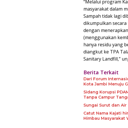
“Melalui program Ka
masyarakat dalam me
Sampah tidak lagi d
dikumpulkan secara t
dengan menerapkan 
(menggunakan kembal
hanya residu yang b
diangkut ke TPA Tal
Sanitary Landfill,” u
Berita Terkait
Dari Forum Internas
Kota Jambi Menuju G
Sidang Korupsi PDAM, Saksi ULP: Penyusunan HPS Pengadaan Suc
Tanpa Campur Tang
Sungai Surut dan Ai
Catut Nama Kajati hi
Himbau Masyarakat