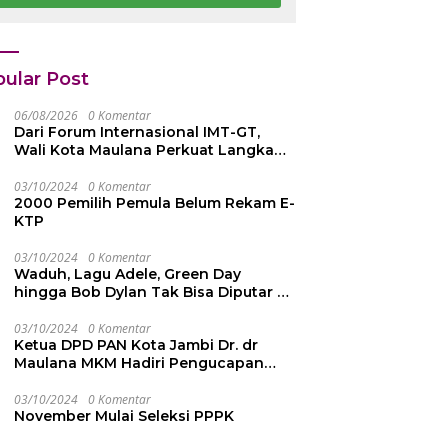
 42 Juta
Emas dari
epada Ahli Waris
Persekutuan
Pengakap
Malaysia
ular Post
06/08/2026
0 Komentar
Dari Forum Internasional IMT-GT,
Wali Kota Maulana Perkuat Langkah
Kota Jambi Menuju Green City
03/10/2024
0 Komentar
2000 Pemilih Pemula Belum Rekam E-
KTP
03/10/2024
0 Komentar
Waduh, Lagu Adele, Green Day
hingga Bob Dylan Tak Bisa Diputar di
YouTube, Ini Penyebabnya
03/10/2024
0 Komentar
Ketua DPD PAN Kota Jambi Dr. dr
Maulana MKM Hadiri Pengucapan
Sumpah Janji Pimpinan DPRD Kota
Jambi
03/10/2024
0 Komentar
November Mulai Seleksi PPPK