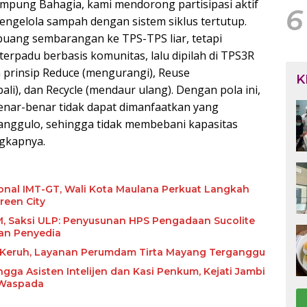
mpung Bahagia, kami mendorong partisipasi aktif
6
ngelola sampah dengan sistem siklus tertutup.
ibuang sembarangan ke TPS-TPS liar, tetapi
erpadu berbasis komunitas, lalu dipilah di TPS3R
prinsip Reduce (mengurangi), Reuse
K
i), dan Recycle (mendaur ulang). Dengan pola ini,
enar-benar tidak dapat dimanfaatkan yang
anggulo, sehingga tidak membebani kapasitas
ngkapnya.
ional IMT-GT, Wali Kota Maulana Perkuat Langkah
reen City
olite
an Penyedia
r Keruh, Layanan Perumdam Tirta Mayang Terganggu
ngga Asisten Intelijen dan Kasi Penkum, Kejati Jambi
 Waspada