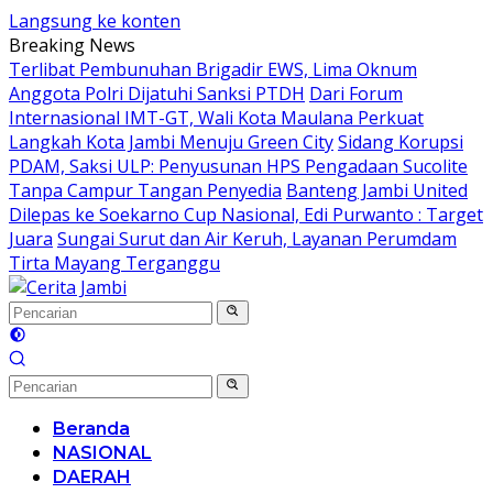
Langsung ke konten
Breaking News
Terlibat Pembunuhan Brigadir EWS, Lima Oknum
Anggota Polri Dijatuhi Sanksi PTDH
Dari Forum
Internasional IMT-GT, Wali Kota Maulana Perkuat
Langkah Kota Jambi Menuju Green City
Sidang Korupsi
PDAM, Saksi ULP: Penyusunan HPS Pengadaan Sucolite
Tanpa Campur Tangan Penyedia
Banteng Jambi United
Dilepas ke Soekarno Cup Nasional, Edi Purwanto : Target
Juara
Sungai Surut dan Air Keruh, Layanan Perumdam
Tirta Mayang Terganggu
Beranda
NASIONAL
DAERAH