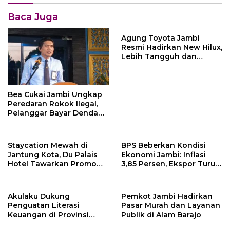
Baca Juga
Agung Toyota Jambi
Resmi Hadirkan New Hilux,
Lebih Tangguh dan
Bertenaga untuk
Mendukung Beragam
Aktivitas
Bea Cukai Jambi Ungkap
Peredaran Rokok Ilegal,
Pelanggar Bayar Denda
Rp250 Juta Lewat
Mekanisme Ultimum
Remedium
Staycation Mewah di
BPS Beberkan Kondisi
Jantung Kota, Du Palais
Ekonomi Jambi: Inflasi
Hotel Tawarkan Promo
3,85 Persen, Ekspor Turun
Spesial
5,27 Persen
Akulaku Dukung
Pemkot Jambi Hadirkan
Penguatan Literasi
Pasar Murah dan Layanan
Keuangan di Provinsi
Publik di Alam Barajo
Jambi