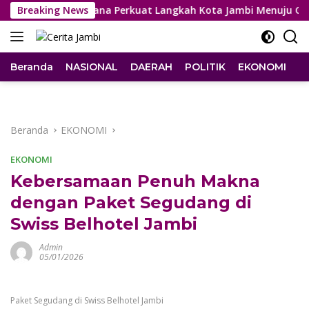
Langsung
ali Kota Maulana Perkuat Langkah Kota Jambi Menuju Green Ci
Breaking News
ke
konten
Beranda
NASIONAL
DAERAH
POLITIK
EKONOMI
I
Beranda
EKONOMI
EKONOMI
Kebersamaan Penuh Makna
dengan Paket Segudang di
Swiss Belhotel Jambi
Admin
05/01/2026
Paket Segudang di Swiss Belhotel Jambi