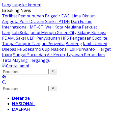
Langsung ke konten
Breaking News
Terlibat Pembunuhan Brigadir EWS, Lima Oknum
Anggota Polri Dijatuhi Sanksi PTDH
Dari Forum
Internasional IMT-GT, Wali Kota Maulana Perkuat
Langkah Kota Jambi Menuju Green City
Sidang Korupsi
PDAM, Saksi ULP: Penyusunan HPS Pengadaan Sucolite
Tanpa Campur Tangan Penyedia
Banteng Jambi United
Dilepas ke Soekarno Cup Nasional, Edi Purwanto : Target
Juara
Sungai Surut dan Air Keruh, Layanan Perumdam
Tirta Mayang Terganggu
Beranda
NASIONAL
DAERAH