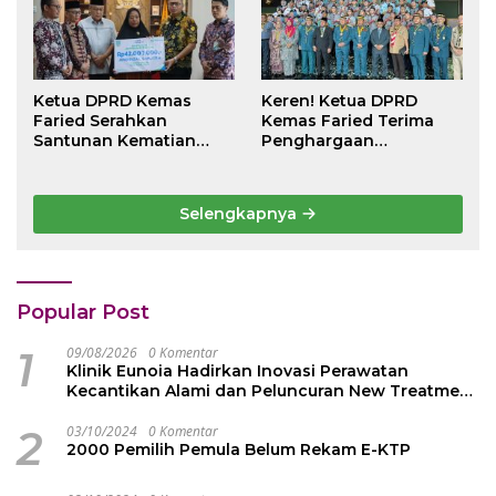
Ketua DPRD Kemas
Keren! Ketua DPRD
Faried Serahkan
Kemas Faried Terima
Santunan Kematian
Penghargaan
Peserta BPJS
kehormatan Bintang
Ketenagakerjaan Rp 42
Semangat Rimba Emas
Juta kepada Ahli Waris
dari Persekutuan
Selengkapnya
Pengakap Malaysia
Popular Post
1
09/08/2026
0 Komentar
Klinik Eunoia Hadirkan Inovasi Perawatan
Kecantikan Alami dan Peluncuran New Treatment
2026
2
03/10/2024
0 Komentar
2000 Pemilih Pemula Belum Rekam E-KTP