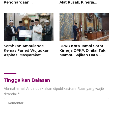
Penghargaan
Alat Rusak, Kinerja
kehormatan Bintang
Perawat Kurang
Semangat Rimba Emas
dari Persekutuan
Pengakap Malaysia
Serahkan Ambulance,
DPRD Kota Jambi Sorot
Kemas Faried Wujudkan
Kinerja DPKP, Dinilai Tak
Aspirasi Masyarakat
Mampu Sajikan Data
Realisasi Anggaran Secara
Terperinci
Tinggalkan Balasan
Alamat email Anda tidak akan dipublikasikan.
Ruas yang wajib
ditandai
*