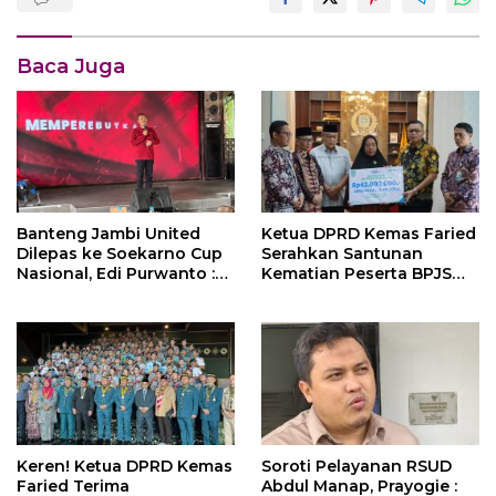
Baca Juga
Ketua DPRD Kemas Faried
Banteng Jambi United
Serahkan Santunan
Dilepas ke Soekarno Cup
Kematian Peserta BPJS
Nasional, Edi Purwanto :
Ketenagakerjaan Rp 42
Target Juara
Juta kepada Ahli Waris
Keren! Ketua DPRD Kemas
Soroti Pelayanan RSUD
Faried Terima
Abdul Manap, Prayogie :