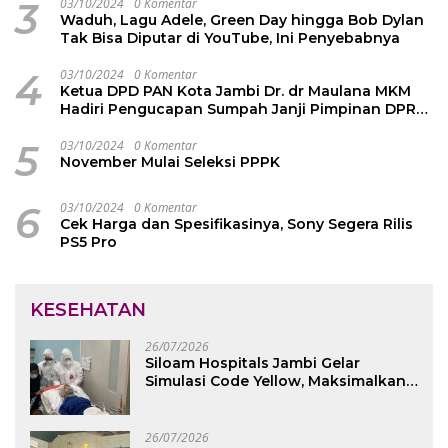
3
03/10/2024
0 Komentar
Waduh, Lagu Adele, Green Day hingga Bob Dylan
Tak Bisa Diputar di YouTube, Ini Penyebabnya
4
03/10/2024
0 Komentar
Ketua DPD PAN Kota Jambi Dr. dr Maulana MKM
Hadiri Pengucapan Sumpah Janji Pimpinan DPRD
Kota Jambi
5
03/10/2024
0 Komentar
November Mulai Seleksi PPPK
6
03/10/2024
0 Komentar
Cek Harga dan Spesifikasinya, Sony Segera Rilis
PS5 Pro
KESEHATAN
26/07/2026
Siloam Hospitals Jambi Gelar
Simulasi Code Yellow, Maksimalkan
Pelayanan saat Kondisi Darurat
26/07/2026