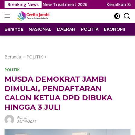
Langsung
curan New Treatment 2026
Breaking News
Kenalkan Sistem Kuliah hingg
ke
konten
Beranda
NASIONAL
DAERAH
POLITIK
EKONOMI
I
Beranda
POLITIK
POLITIK
MUSDA DEMOKRAT JAMBI
DIMULAI, PENDAFTARAN
CALON KETUA DPD DIBUKA
HINGGA 3 JULI
Admin
26/06/2026