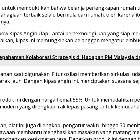
 untuk membuktikan bahwa belanja perlengkapan rumah tid
ahagiaan terbaik selalu bermula dari rumah, oleh karena
nya.
sbow Kipas Angin Uap Lantai berteknologi uap yang siap m
suaikan, kipas ini memungkinkan pelanggan mengatur embus
epahaman Kolaborasi Strategis di Hadapan PM Malaysia da
an saat digunakan. Fitur osilasi memberikan sirkulasi ud
rak jauh. Dengan kipas angin ini, menciptakan suasana s
uk ini dengan harga hemat 55%. Untuk memudahkan pela
n modern yang dilengkapi rak lepas pasang untuk kemuda
, alat ini juga dilengkapi pengatur waktu hingga 30 menit
er bawaan membantu menghasilkan masakan yang matang mer
engorbankan kenikmatan rasa. Dapatkan produk ini dengan 