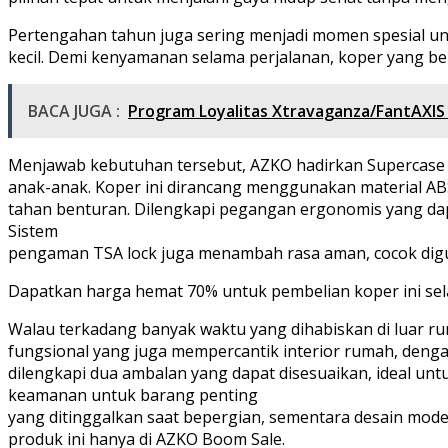
Pertengahan tahun juga sering menjadi momen spesial u
kecil. Demi kenyamanan selama perjalanan, koper yang be
BACA JUGA :
Program Loyalitas Xtravaganza/FantAXIS 
Menjawab kebutuhan tersebut, AZKO hadirkan Supercase Po
anak-anak. Koper ini dirancang menggunakan material ABS (A
tahan benturan. Dilengkapi pegangan ergonomis yang dapa
Sistem
pengaman TSA lock juga menambah rasa aman, cocok digu
Dapatkan harga hemat 70% untuk pembelian koper ini se
Walau terkadang banyak waktu yang dihabiskan di luar rum
fungsional yang juga mempercantik interior rumah, deng
dilengkapi dua ambalan yang dapat disesuaikan, ideal un
keamanan untuk barang penting
yang ditinggalkan saat bepergian, sementara desain mode
produk ini hanya di AZKO Boom Sale.