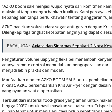
“AZKO boom sale menjadi wujud nyata dari komitmen kami
maksimal tanpa mengorbankan kualitas. Kami percaya keb
kebahagiaan tanpa perlu khawatir tentang anggaran,”ujar
AZKO hadirkan solusi udara segar anti-gerah dengan Kri
Dilengkapi tiga tingkat kecepatan angin yang dapat dise
BACA JUGA :
Axiata dan Sinarmas Sepakati 2 Nota Kes
Pengaturan volume uap yang fleksibel menambah kenyaman
adanya remote control memudahkan pengoperasian dari ja
menjadi lebih praktis dan mudah.
Manfaatkan momen AZKO BOOM SALE untuk pembelian prod
nikmat, AZKO persembahkan Kris Air Fryer dengan desai
yang nyaman saat dioperasikan.
Terbuat dari material food-grade yang aman untuk makanan
hingga 200°C untuk hasil masakan sesuai selera. Crisp
pilihan tepat untuk menjalani gaya hidup sehat tanpa m