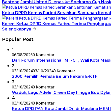
Banteng Jambi United Dilepas ke Soekarno Cup Nasion
Ketua DPRD Kemas Faried Serahkan Santunan Kemati
Keren! Ketua DPRD Kemas Faried Terima Pengharga
Selengkapnya
Popular Post
1
06/08/2026
0 Komentar
Dari Forum Internasional IMT-GT, Wali Kota Mau
2
03/10/2024
03/10/2024
0 Komentar
2000 Pemilih Pemula Belum Rekam E-KTP
3
03/10/2024
0 Komentar
Waduh, Lagu Adele, Green Day hingga Bob Dylan
4
03/10/2024
0 Komentar
Ketua DPD PAN Kota Jambi Dr. dr Maulana MKM 