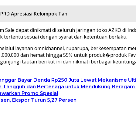
DPRD Apresiasi Kelompok Tani
Sale dapat dinikmati di seluruh jaringan toko AZKO di Ind
k tertentu sesuai dengan syarat dan ketentuan berlaku.
elalui layanan omnichannel, ruparupa, berkesempatan m
000.000 dan hemat hingga 55% untuk produk�produk Favori
jungi tautan berikut ini dan nikmati berbagai keuntungan
elanggar Bayar Denda Rp250 Juta Lewat Mekanisme U
ih Tangguh dan Bertenaga untuk Mendukung Beragam A
Tawarkan Promo Spesial
rsen, Ekspor Turun 5,27 Persen