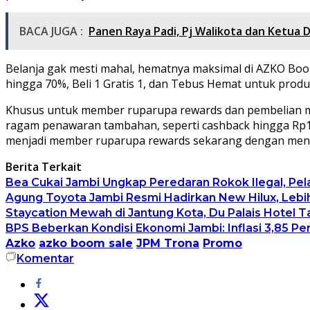
BACA JUGA :
Panen Raya Padi, Pj Walikota dan Ketua 
Belanja gak mesti mahal, hematnya maksimal di AZKO Boom 
hingga 70%, Beli 1 Gratis 1, dan Tebus Hemat untuk produ
Khusus untuk member ruparupa rewards dan pembelian m
ragam penawaran tambahan, seperti cashback hingga Rp1.
menjadi member ruparupa rewards sekarang dengan mengun
Berita Terkait
Bea Cukai Jambi Ungkap Peredaran Rokok Ilegal, P
Agung Toyota Jambi Resmi Hadirkan New Hilux, Leb
Staycation Mewah di Jantung Kota, Du Palais Hotel 
BPS Beberkan Kondisi Ekonomi Jambi: Inflasi 3,85 Pe
Azko
azko boom sale
JPM Trona
Promo
Komentar