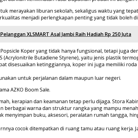
ntuk merayakan liburan sekolah, sekaligus waktu yang te
rkualitas menjadi perlengkapan penting yang tidak boleh d
Pelanggan XLSMART Asal Jambi Raih Hadiah Rp 250 Juta
psicle Koper yang tidak hanya fungsional, tetapi juga de
crylonitrile Butadiene Styrene), yaitu jenis plastik termop
t disesuaikan ketinggiannya, koper ini juga memiliki roda
nakan untuk perjalanan dalam maupun luar negeri.
lama AZKO Boom Sale.
ah, kerapian dan keamanan tetap perlu dijaga. Stora Kabine
an berbagai warna dan struktur rangka yang mampu menaha
tuk menyimpan buku, aksesori, peralatan rumah tangga, hi
rnnya cocok ditempatkan di ruang tamu atau ruang kerja. J