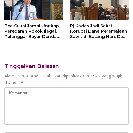
Bea Cukai Jambi Ungkap
Pj Kades Jadi Saksi
Peredaran Rokok Ilegal,
Korupsi Dana Peremajaan
Pelanggar Bayar Denda
Sawit di Batang Hari, Dana
Rp250 Juta Lewat
PSR Masih Sisa Rp 467
Mekanisme Ultimum
Juta di Bank Jambi
Remedium
Tinggalkan Balasan
Alamat email Anda tidak akan dipublikasikan.
Ruas yang wajib
ditandai
*