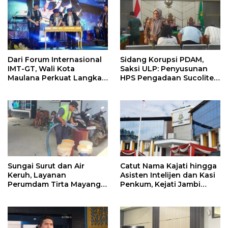
Dari Forum Internasional
Sidang Korupsi PDAM,
IMT-GT, Wali Kota
Saksi ULP: Penyusunan
Maulana Perkuat Langkah
HPS Pengadaan Sucolite
Kota Jambi Menuju Green
Tanpa Campur Tangan
City
Penyedia
Sungai Surut dan Air
Catut Nama Kajati hingga
Keruh, Layanan
Asisten Intelijen dan Kasi
Perumdam Tirta Mayang
Penkum, Kejati Jambi
Terganggu
Himbau Masyarakat
Waspada