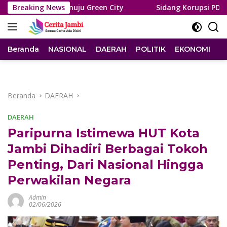
Langsung
bi Menuju Green City
Breaking News
Sidang Korupsi PDAM, Saksi ULP:
ke
konten
Beranda
NASIONAL
DAERAH
POLITIK
EKONOMI
I
Beranda
DAERAH
DAERAH
Paripurna Istimewa HUT Kota
Jambi Dihadiri Berbagai Tokoh
Penting, Dari Nasional Hingga
Perwakilan Negara
Admin
02/06/2026