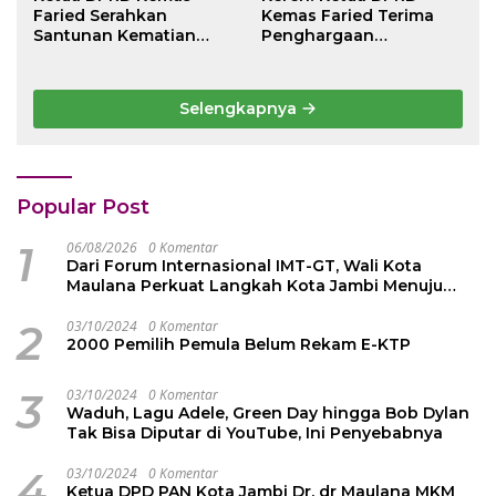
Faried Serahkan
Kemas Faried Terima
Santunan Kematian
Penghargaan
Peserta BPJS
kehormatan Bintang
Ketenagakerjaan Rp 42
Semangat Rimba Emas
Juta kepada Ahli Waris
dari Persekutuan
Selengkapnya
Pengakap Malaysia
Popular Post
1
06/08/2026
0 Komentar
Dari Forum Internasional IMT-GT, Wali Kota
Maulana Perkuat Langkah Kota Jambi Menuju
Green City
2
03/10/2024
0 Komentar
2000 Pemilih Pemula Belum Rekam E-KTP
3
03/10/2024
0 Komentar
Waduh, Lagu Adele, Green Day hingga Bob Dylan
Tak Bisa Diputar di YouTube, Ini Penyebabnya
4
03/10/2024
0 Komentar
Ketua DPD PAN Kota Jambi Dr. dr Maulana MKM