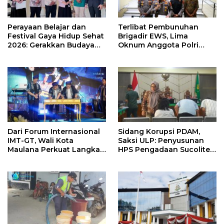
Perayaan Belajar dan
Terlibat Pembunuhan
Festival Gaya Hidup Sehat
Brigadir EWS, Lima
2026: Gerakkan Budaya
Oknum Anggota Polri
Hidup Sehat di Sekolah
Dijatuhi Sanksi PTDH
Ratusan Guru PJOK di
Indonesia
Dari Forum Internasional
Sidang Korupsi PDAM,
IMT-GT, Wali Kota
Saksi ULP: Penyusunan
Maulana Perkuat Langkah
HPS Pengadaan Sucolite
Kota Jambi Menuju Green
Tanpa Campur Tangan
City
Penyedia