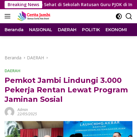
Langsung
 Hidup Sehat di Sekolah Ratusan Guru PJOK di Indonesia
Breaking News
ke
konten
Beranda
NASIONAL
DAERAH
POLITIK
EKONOMI
I
Beranda
DAERAH
DAERAH
Pemkot Jambi Lindungi 3.000
Pekerja Rentan Lewat Program
Jaminan Sosial
Admin
22/05/2025