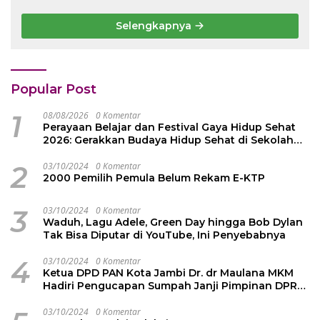
Ketenagakerjaan Rp 42
Semangat Rimba Emas
Juta kepada Ahli Waris
dari Persekutuan
Selengkapnya
Pengakap Malaysia
Popular Post
1
08/08/2026
0 Komentar
Perayaan Belajar dan Festival Gaya Hidup Sehat
2026: Gerakkan Budaya Hidup Sehat di Sekolah
Ratusan Guru PJOK di Indonesia
2
03/10/2024
0 Komentar
2000 Pemilih Pemula Belum Rekam E-KTP
3
03/10/2024
0 Komentar
Waduh, Lagu Adele, Green Day hingga Bob Dylan
Tak Bisa Diputar di YouTube, Ini Penyebabnya
4
03/10/2024
0 Komentar
Ketua DPD PAN Kota Jambi Dr. dr Maulana MKM
Hadiri Pengucapan Sumpah Janji Pimpinan DPRD
Kota Jambi
03/10/2024
0 Komentar