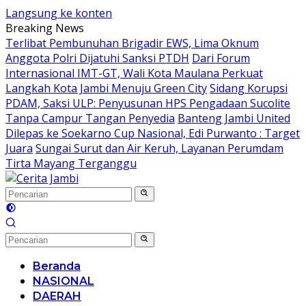
Langsung ke konten
Breaking News
Terlibat Pembunuhan Brigadir EWS, Lima Oknum
Anggota Polri Dijatuhi Sanksi PTDH
Dari Forum
Internasional IMT-GT, Wali Kota Maulana Perkuat
Langkah Kota Jambi Menuju Green City
Sidang Korupsi
PDAM, Saksi ULP: Penyusunan HPS Pengadaan Sucolite
Tanpa Campur Tangan Penyedia
Banteng Jambi United
Dilepas ke Soekarno Cup Nasional, Edi Purwanto : Target
Juara
Sungai Surut dan Air Keruh, Layanan Perumdam
Tirta Mayang Terganggu
Beranda
NASIONAL
DAERAH