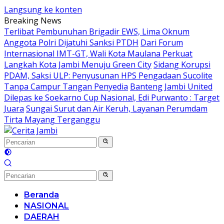
Langsung ke konten
Breaking News
Terlibat Pembunuhan Brigadir EWS, Lima Oknum
Anggota Polri Dijatuhi Sanksi PTDH
Dari Forum
Internasional IMT-GT, Wali Kota Maulana Perkuat
Langkah Kota Jambi Menuju Green City
Sidang Korupsi
PDAM, Saksi ULP: Penyusunan HPS Pengadaan Sucolite
Tanpa Campur Tangan Penyedia
Banteng Jambi United
Dilepas ke Soekarno Cup Nasional, Edi Purwanto : Target
Juara
Sungai Surut dan Air Keruh, Layanan Perumdam
Tirta Mayang Terganggu
Beranda
NASIONAL
DAERAH