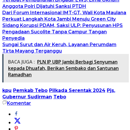
Anggota Polri Dijatuhi Sanksi PTDH
Dari Forum Internasional IMT-GT, Wali Kota Maulana
Perkuat Langkah Kota Jambi Menuju Green City
Sidang Korupsi PDAM, Saksi ULP: Penyusunan HPS
Pengadaan Sucolite Tanpa Campur Tangan
Penyedia
Sungai Surut dan Air Keruh, Layanan Perumdam
Tirta Mayang Terganggu
BACA JUGA :
PLN IP UBP Jambi Berbagi Senyuman
kepada Dhuafah, Berikan Sembako dan Santunan
Ramadhan
kpu
Pemkab Tebo
Pilkada Serentak 2024
Pjs.
Gubernur Sudirman
Tebo
Komentar