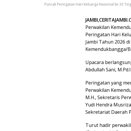
Puncak Peringatan Hari Keluarga Nasional ke 33 Ting
JAMBI,CERITAJAMBI.
Perwakilan Kemendu
Peringatan Hari Kel
Jambi Tahun 2026 di
Kemendukbangga/BKK
Upacara berlangsung
Abdullah Sani, M.Pd.
Peringatan yang men
Perwakilan Kemenduk
M.H., Sekretaris Pe
Yudi Hendra Musrizal
Sekretariat Daerah Pr
Turut hadir perwaki