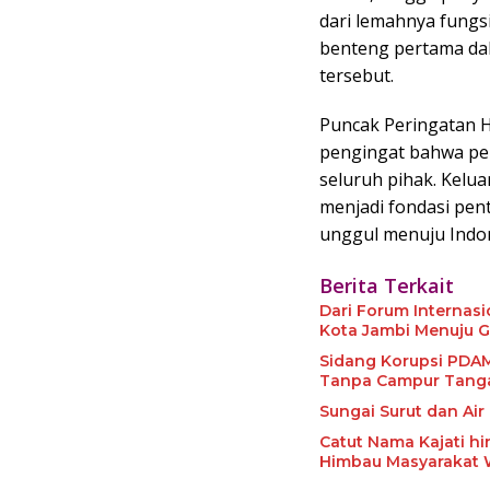
dari lemahnya fungsi
benteng pertama da
tersebut.
Puncak Peringatan H
pengingat bahwa p
seluruh pihak. Kelua
menjadi fondasi pe
unggul menuju Indon
Berita Terkait
Dari Forum Internas
Kota Jambi Menuju G
Sidang Korupsi PDAM, Saksi ULP: Penyusunan HPS Pengadaan Suc
Tanpa Campur Tang
Sungai Surut dan Ai
Catut Nama Kajati hi
Himbau Masyarakat