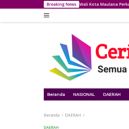
Langsung
ternasional IMT-GT, Wali Kota Maulana Perkuat Langkah Kota J
Breaking News
ke
konten
Beranda
NASIONAL
DAERAH
Beranda
DAERAH
DAERAH