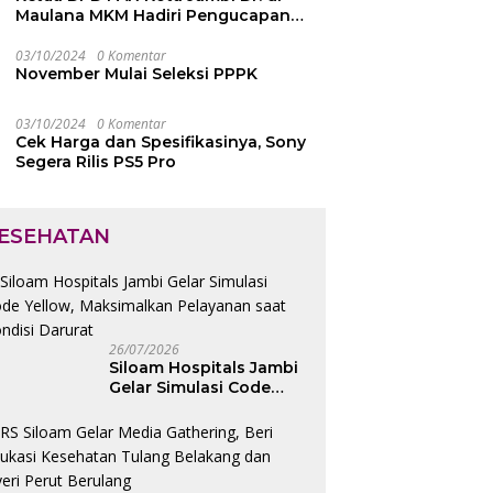
Maulana MKM Hadiri Pengucapan
Sumpah Janji Pimpinan DPRD Kota
Jambi
03/10/2024
0 Komentar
November Mulai Seleksi PPPK
03/10/2024
0 Komentar
Cek Harga dan Spesifikasinya, Sony
Segera Rilis PS5 Pro
ESEHATAN
26/07/2026
Siloam Hospitals Jambi
Gelar Simulasi Code
Yellow, Maksimalkan
Pelayanan saat Kondisi
Darurat