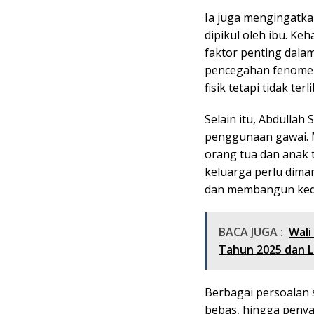
Ia juga mengingatk
dipikul oleh ibu. Ke
faktor penting dala
pencegahan fenomena 
fisik tetapi tidak te
Selain itu, Abdullah
penggunaan gawai. 
orang tua dan anak 
keluarga perlu dima
dan membangun ked
BACA JUGA :
Wali
Tahun 2025 dan L
Berbagai persoalan 
bebas, hingga peny