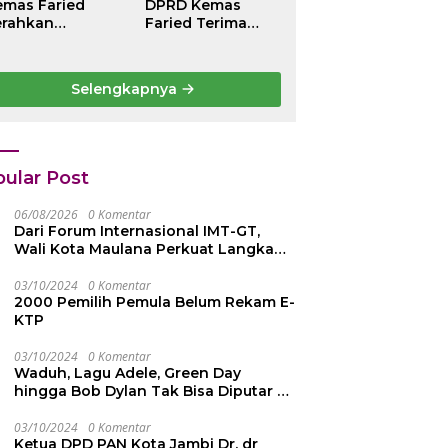
emas Faried
DPRD Kemas
erahkan
Faried Terima
antunan
Penghargaan
ematian Peserta
kehormatan
PJS
Bintang
Selengkapnya
etenagakerjaan
Semangat Rimba
 42 Juta
Emas dari
epada Ahli Waris
Persekutuan
Pengakap
Malaysia
ular Post
06/08/2026
0 Komentar
Dari Forum Internasional IMT-GT,
Wali Kota Maulana Perkuat Langkah
Kota Jambi Menuju Green City
03/10/2024
0 Komentar
2000 Pemilih Pemula Belum Rekam E-
KTP
03/10/2024
0 Komentar
Waduh, Lagu Adele, Green Day
hingga Bob Dylan Tak Bisa Diputar di
YouTube, Ini Penyebabnya
03/10/2024
0 Komentar
Ketua DPD PAN Kota Jambi Dr. dr