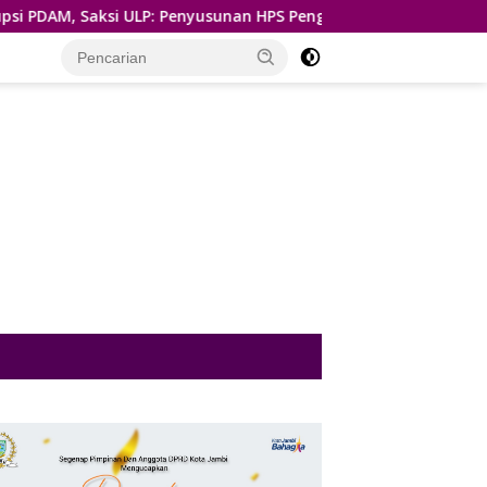
LP: Penyusunan HPS Pengadaan Sucolite Tanpa Campur Tangan 