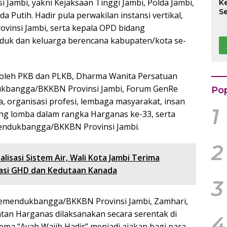
i Jambi, yakni Kejaksaan Tinggi Jambi, Polda Jambi,
K
S
 Putih. Hadir pula perwakilan instansi vertikal,
S
ovinsi Jambi, serta kepala OPD bidang
K
B
duk dan keluarga berencana kabupaten/kota se-
K
Rp
k
i oleh PKB dan PLKB, Dharma Wanita Persatuan
kbangga/BKKBN Provinsi Jambi, Forum GenRe
Pop
, organisasi profesi, lembaga masyarakat, insan
1
ng lomba dalam rangka Harganas ke-33, serta
mendukbangga/BKKBN Provinsi Jambi.
2
talisasi Sistem Air, Wali Kota Jambi Terima
asi GHD dan Kedutaan Kanada
3
Kemendukbangga/BKKBN Provinsi Jambi, Zamhari,
an Harganas dilaksanakan secara serentak di
4
Tema “Ayah Wajib Hadir” menjadi ajakan bagi para