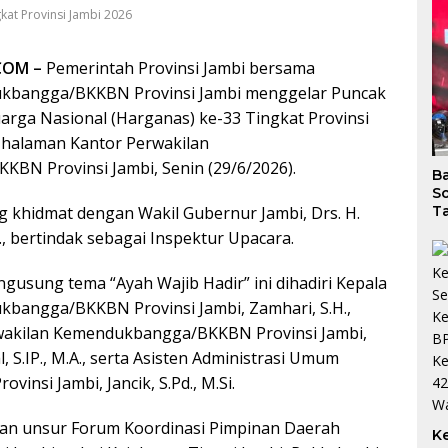
kat Provinsi Jambi 2026
COM –
Pemerintah Provinsi Jambi bersama
kbangga/BKKBN Provinsi Jambi menggelar Puncak
uarga Nasional (Harganas) ke-33 Tingkat Provinsi
 halaman Kantor Perwakilan
BN Provinsi Jambi, Senin (29/6/2026).
B
So
 khidmat dengan Wakil Gubernur Jambi, Drs. H.
Ta
I., bertindak sebagai Inspektur Upacara.
gusung tema “Ayah Wajib Hadir” ini dihadiri Kepala
bangga/BKKBN Provinsi Jambi, Zamhari, S.H.,
rwakilan Kemendukbangga/BKKBN Provinsi Jambi,
, S.IP., M.A., serta Asisten Administrasi Umum
ovinsi Jambi, Jancik, S.Pd., M.Si.
lan unsur Forum Koordinasi Pimpinan Daerah
K