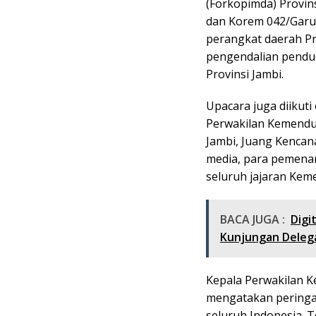
(Forkopimda) Provins
dan Korem 042/Garuda
perangkat daerah Pr
pengendalian pendu
Provinsi Jambi.
Upacara juga diikut
Perwakilan Kemendu
Jambi, Juang Kencana
media, para pemena
seluruh jajaran Ke
BACA JUGA :
Digi
Kunjungan Deleg
Kepala Perwakilan 
mengatakan peringat
seluruh Indonesia. 