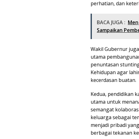
perhatian, dan kete
BACA JUGA :
Meng
Sampaikan Pembe
Wakil Gubernur jug
utama pembangunan 
penuntasan stunting
Kehidupan agar lahi
kecerdasan buatan.
Kedua, pendidikan k
utama untuk menanamk
semangat kolaborasi
keluarga sebagai t
menjadi pribadi yan
berbagai tekanan ke