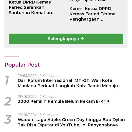
Ketua DPRD Kemas
Faried Serahkan
Keren! Ketua DPRD
Santunan Kematian
Kemas Faried Terima
Peserta BPJS
Penghargaan
Ketenagakerjaan Rp 42
kehormatan Bintang
Juta kepada Ahli Waris
Semangat Rimba Emas
dari Persekutuan
Selengkapnya
Pengakap Malaysia
Popular Post
1
06/08/2026
0 Komentar
Dari Forum Internasional IMT-GT, Wali Kota
Maulana Perkuat Langkah Kota Jambi Menuju
Green City
2
03/10/2024
0 Komentar
2000 Pemilih Pemula Belum Rekam E-KTP
3
03/10/2024
0 Komentar
Waduh, Lagu Adele, Green Day hingga Bob Dylan
Tak Bisa Diputar di YouTube, Ini Penyebabnya