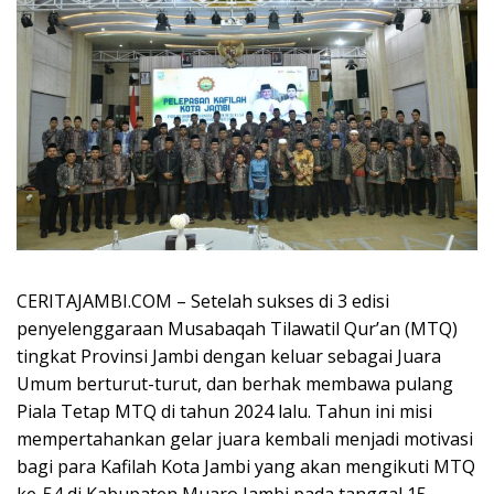
CERITAJAMBI.COM – Setelah sukses di 3 edisi
penyelenggaraan Musabaqah Tilawatil Qur’an (MTQ)
tingkat Provinsi Jambi dengan keluar sebagai Juara
Umum berturut-turut, dan berhak membawa pulang
Piala Tetap MTQ di tahun 2024 lalu. Tahun ini misi
mempertahankan gelar juara kembali menjadi motivasi
bagi para Kafilah Kota Jambi yang akan mengikuti MTQ
ke-54 di Kabupaten Muaro Jambi pada tanggal 15