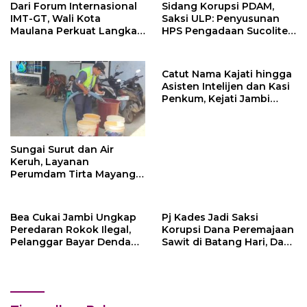
Dari Forum Internasional
Sidang Korupsi PDAM,
IMT-GT, Wali Kota
Saksi ULP: Penyusunan
Maulana Perkuat Langkah
HPS Pengadaan Sucolite
Kota Jambi Menuju Green
Tanpa Campur Tangan
City
Penyedia
Catut Nama Kajati hingga
Asisten Intelijen dan Kasi
Penkum, Kejati Jambi
Himbau Masyarakat
Waspada
Sungai Surut dan Air
Keruh, Layanan
Perumdam Tirta Mayang
Terganggu
Bea Cukai Jambi Ungkap
Pj Kades Jadi Saksi
Peredaran Rokok Ilegal,
Korupsi Dana Peremajaan
Pelanggar Bayar Denda
Sawit di Batang Hari, Dana
Rp250 Juta Lewat
PSR Masih Sisa Rp 467
Mekanisme Ultimum
Juta di Bank Jambi
Remedium