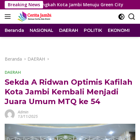
Langsung
 Perkuat Langkah Kota Jambi Menuju Green City
Breaking News
Sidang
ke
konten
Beranda
NASIONAL
DAERAH
POLITIK
EKONOMI
I
Beranda
DAERAH
DAERAH
Sekda A Ridwan Optimis Kafilah
Kota Jambi Kembali Menjadi
Juara Umum MTQ ke 54
Admin
13/11/2025