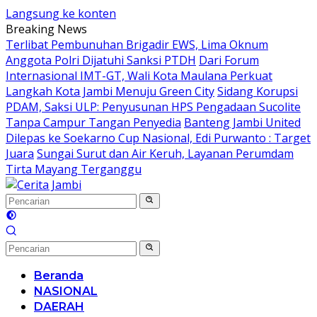
Langsung ke konten
Breaking News
Terlibat Pembunuhan Brigadir EWS, Lima Oknum
Anggota Polri Dijatuhi Sanksi PTDH
Dari Forum
Internasional IMT-GT, Wali Kota Maulana Perkuat
Langkah Kota Jambi Menuju Green City
Sidang Korupsi
PDAM, Saksi ULP: Penyusunan HPS Pengadaan Sucolite
Tanpa Campur Tangan Penyedia
Banteng Jambi United
Dilepas ke Soekarno Cup Nasional, Edi Purwanto : Target
Juara
Sungai Surut dan Air Keruh, Layanan Perumdam
Tirta Mayang Terganggu
Beranda
NASIONAL
DAERAH