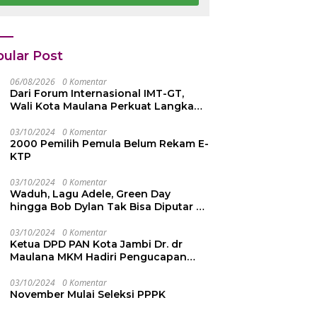
 42 Juta
Emas dari
epada Ahli Waris
Persekutuan
Pengakap
Malaysia
ular Post
06/08/2026
0 Komentar
Dari Forum Internasional IMT-GT,
Wali Kota Maulana Perkuat Langkah
Kota Jambi Menuju Green City
03/10/2024
0 Komentar
2000 Pemilih Pemula Belum Rekam E-
KTP
03/10/2024
0 Komentar
Waduh, Lagu Adele, Green Day
hingga Bob Dylan Tak Bisa Diputar di
YouTube, Ini Penyebabnya
03/10/2024
0 Komentar
Ketua DPD PAN Kota Jambi Dr. dr
Maulana MKM Hadiri Pengucapan
Sumpah Janji Pimpinan DPRD Kota
Jambi
03/10/2024
0 Komentar
November Mulai Seleksi PPPK