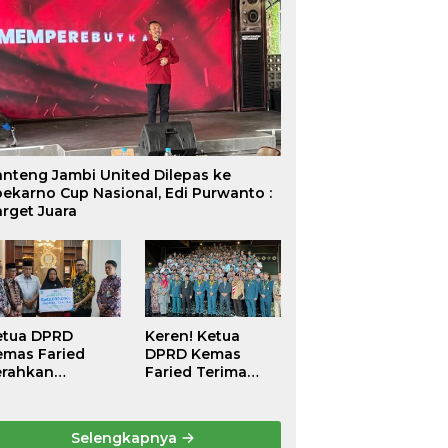
anteng Jambi United Dilepas ke
ekarno Cup Nasional, Edi Purwanto :
rget Juara
etua DPRD
Keren! Ketua
emas Faried
DPRD Kemas
erahkan
Faried Terima
antunan
Penghargaan
ematian Peserta
kehormatan
PJS
Bintang
Selengkapnya
etenagakerjaan
Semangat Rimba