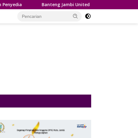
nteng Jambi United Dilepas ke Soekarno Cup Nasional, Edi Purw