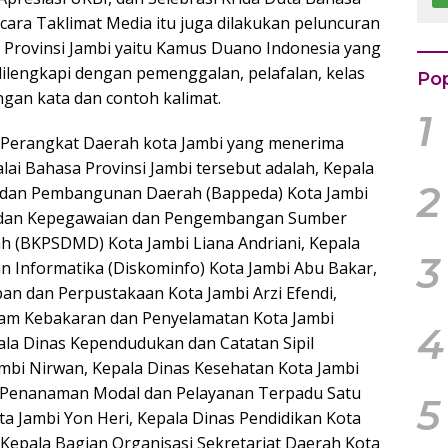
Rp
cara Taklimat Media itu juga dilakukan peluncuran
k
 Provinsi Jambi yaitu Kamus Duano Indonesia yang
dilengkapi dengan pemenggalan, pelafalan, kelas
Pop
ngan kata dan contoh kalimat.
1
 Perangkat Daerah kota Jambi yang menerima
ai Bahasa Provinsi Jambi tersebut adalah, Kepala
2
dan Pembangunan Daerah (Bappeda) Kota Jambi
Badan Kepegawaian dan Pengembangan Sumber
 (BKPSDMD) Kota Jambi Liana Andriani, Kepala
3
n Informatika (Diskominfo) Kota Jambi Abu Bakar,
pan dan Perpustakaan Kota Jambi Arzi Efendi,
am Kebakaran dan Penyelamatan Kota Jambi
4
pala Dinas Kependudukan dan Catatan Sipil
Jambi Nirwan, Kepala Dinas Kesehatan Kota Jambi
s Penanaman Modal dan Pelayanan Terpadu Satu
5
a Jambi Yon Heri, Kepala Dinas Pendidikan Kota
 Kepala Bagian Organisasi Sekretariat Daerah Kota