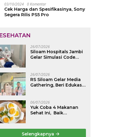
03/10/2024
0 Komentar
Cek Harga dan Spesifikasinya, Sony
Segera Rilis PS5 Pro
ESEHATAN
26/07/2026
Siloam Hospitals Jambi
Gelar Simulasi Code
Yellow, Maksimalkan
Pelayanan saat Kondisi
Darurat
26/07/2026
RS Siloam Gelar Media
Gathering, Beri Edukasi
Kesehatan Tulang
Belakang dan Nyeri
Perut Berulang
06/07/2026
Yuk Coba 4 Makanan
Sehat Ini, Baik
Dikonsumsi Saat Perut
Kosong, Jaga Lambung
Tetap Nyaman
Selengkapnya