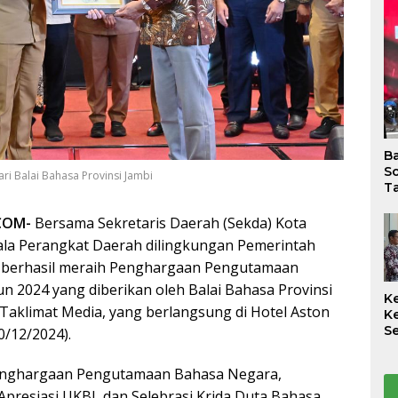
B
So
ri Balai Bahasa Provinsi Jambi
Ta
.COM-
Bersama Sekretaris Daerah (Sekda) Kota
ala Perangkat Daerah dilingkungan Pemerintah
i berhasil meraih Penghargaan Pengutamaan
 2024 yang diberikan oleh Balai Bahasa Provinsi
K
Taklimat Media, yang berlangsung di Hotel Aston
K
S
0/12/2024).
S
K
enghargaan Pengutamaan Bahasa Negara,
B
K
Apresiasi UKBI, dan Selebrasi Krida Duta Bahasa