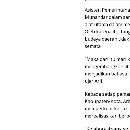
Asisten Pemerintahan
Munandar dalam sa
alat utama dalam m
Oleh karena itu, ta
budaya daerah tidak
semata.
“Maka dari itu mari
mengembangkan lite
menjadikan bahasa I
ujar Arif.
Kepada setiap peman
Kabupaten/Kota, Arif
memperkuat kerja sa
merealisasikan berb
“Kolaborasi yang sol