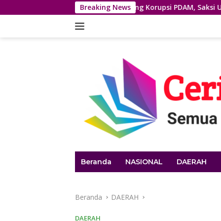
Langsung
City
Sidang Korupsi PDAM, Saksi ULP: Penyusunan HPS
Breaking News
ke
konten
Beranda
NASIONAL
DAERAH
Beranda
DAERAH
DAERAH