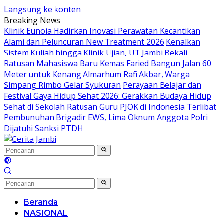
Langsung ke konten
Breaking News
Klinik Eunoia Hadirkan Inovasi Perawatan Kecantikan
Alami dan Peluncuran New Treatment 2026
Kenalkan
Sistem Kuliah hingga Klinik Ujian, UT Jambi Bekali
Ratusan Mahasiswa Baru
Kemas Faried Bangun Jalan 60
Meter untuk Kenang Almarhum Rafi Akbar, Warga
Simpang Rimbo Gelar Syukuran
Perayaan Belajar dan
Festival Gaya Hidup Sehat 2026: Gerakkan Budaya Hidup
Sehat di Sekolah Ratusan Guru PJOK di Indonesia
Terlibat
Pembunuhan Brigadir EWS, Lima Oknum Anggota Polri
Dijatuhi Sanksi PTDH
Beranda
NASIONAL