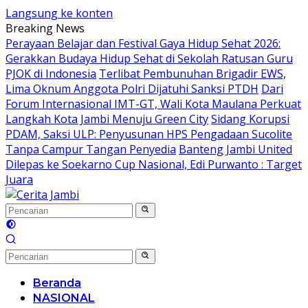
Langsung ke konten
Breaking News
Perayaan Belajar dan Festival Gaya Hidup Sehat 2026:
Gerakkan Budaya Hidup Sehat di Sekolah Ratusan Guru
PJOK di Indonesia
Terlibat Pembunuhan Brigadir EWS,
Lima Oknum Anggota Polri Dijatuhi Sanksi PTDH
Dari
Forum Internasional IMT-GT, Wali Kota Maulana Perkuat
Langkah Kota Jambi Menuju Green City
Sidang Korupsi
PDAM, Saksi ULP: Penyusunan HPS Pengadaan Sucolite
Tanpa Campur Tangan Penyedia
Banteng Jambi United
Dilepas ke Soekarno Cup Nasional, Edi Purwanto : Target
Juara
Beranda
NASIONAL