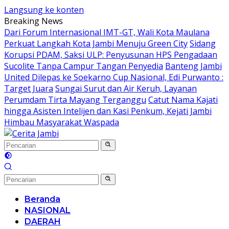
Langsung ke konten
Breaking News
Dari Forum Internasional IMT-GT, Wali Kota Maulana
Perkuat Langkah Kota Jambi Menuju Green City
Sidang
Korupsi PDAM, Saksi ULP: Penyusunan HPS Pengadaan
Sucolite Tanpa Campur Tangan Penyedia
Banteng Jambi
United Dilepas ke Soekarno Cup Nasional, Edi Purwanto :
Target Juara
Sungai Surut dan Air Keruh, Layanan
Perumdam Tirta Mayang Terganggu
Catut Nama Kajati
hingga Asisten Intelijen dan Kasi Penkum, Kejati Jambi
Himbau Masyarakat Waspada
Beranda
NASIONAL
DAERAH