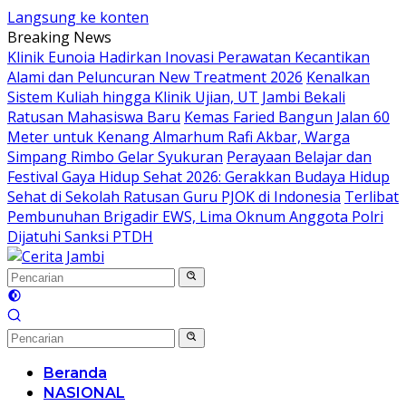
Langsung ke konten
Breaking News
Klinik Eunoia Hadirkan Inovasi Perawatan Kecantikan
Alami dan Peluncuran New Treatment 2026
Kenalkan
Sistem Kuliah hingga Klinik Ujian, UT Jambi Bekali
Ratusan Mahasiswa Baru
Kemas Faried Bangun Jalan 60
Meter untuk Kenang Almarhum Rafi Akbar, Warga
Simpang Rimbo Gelar Syukuran
Perayaan Belajar dan
Festival Gaya Hidup Sehat 2026: Gerakkan Budaya Hidup
Sehat di Sekolah Ratusan Guru PJOK di Indonesia
Terlibat
Pembunuhan Brigadir EWS, Lima Oknum Anggota Polri
Dijatuhi Sanksi PTDH
Beranda
NASIONAL