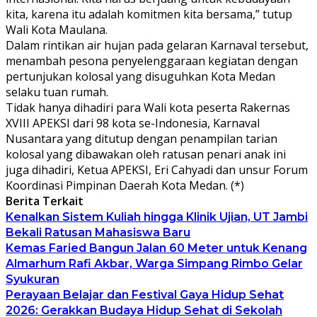
kita, karena itu adalah komitmen kita bersama,” tutup
Wali Kota Maulana.
Dalam rintikan air hujan pada gelaran Karnaval tersebut,
menambah pesona penyelenggaraan kegiatan dengan
pertunjukan kolosal yang disuguhkan Kota Medan
selaku tuan rumah.
Tidak hanya dihadiri para Wali kota peserta Rakernas
XVIII APEKSI dari 98 kota se-Indonesia, Karnaval
Nusantara yang ditutup dengan penampilan tarian
kolosal yang dibawakan oleh ratusan penari anak ini
juga dihadiri, Ketua APEKSI, Eri Cahyadi dan unsur Forum
Koordinasi Pimpinan Daerah Kota Medan. (*)
Berita Terkait
Kenalkan Sistem Kuliah hingga Klinik Ujian, UT Jambi
Bekali Ratusan Mahasiswa Baru
Kemas Faried Bangun Jalan 60 Meter untuk Kenang
Almarhum Rafi Akbar, Warga Simpang Rimbo Gelar
Syukuran
Perayaan Belajar dan Festival Gaya Hidup Sehat
2026: Gerakkan Budaya Hidup Sehat di Sekolah