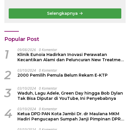
Ketenagakerjaan Rp 42
Semangat Rimba Emas
Juta kepada Ahli Waris
dari Persekutuan
Selengkapnya
Pengakap Malaysia
Popular Post
1
09/08/2026
0 Komentar
Klinik Eunoia Hadirkan Inovasi Perawatan
Kecantikan Alami dan Peluncuran New Treatment
2026
2
03/10/2024
0 Komentar
2000 Pemilih Pemula Belum Rekam E-KTP
3
03/10/2024
0 Komentar
Waduh, Lagu Adele, Green Day hingga Bob Dylan
Tak Bisa Diputar di YouTube, Ini Penyebabnya
4
03/10/2024
0 Komentar
Ketua DPD PAN Kota Jambi Dr. dr Maulana MKM
Hadiri Pengucapan Sumpah Janji Pimpinan DPRD
Kota Jambi
03/10/2024
0 Komentar