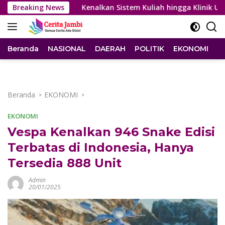
Langsung
26
Breaking News
Kenalkan Sistem Kuliah hingga Klinik Ujian, UT Jam
ke
konten
Beranda
NASIONAL
DAERAH
POLITIK
EKONOMI
I
Beranda
EKONOMI
EKONOMI
Vespa Kenalkan 946 Snake Edisi
Terbatas di Indonesia, Hanya
Tersedia 888 Unit
Admin
20/01/2025