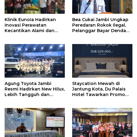
Klinik Eunoia Hadirkan
Bea Cukai Jambi Ungkap
Inovasi Perawatan
Peredaran Rokok Ilegal,
Kecantikan Alami dan
Pelanggar Bayar Denda
Peluncuran New
Rp250 Juta Lewat
Treatment 2026
Mekanisme Ultimum
Remedium
Agung Toyota Jambi
Staycation Mewah di
Resmi Hadirkan New Hilux,
Jantung Kota, Du Palais
Lebih Tangguh dan
Hotel Tawarkan Promo
Bertenaga untuk
Spesial
Mendukung Beragam
Aktivitas