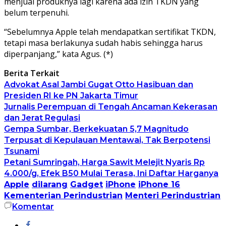
menjual produknya lagi karena ada izin TKDN yang
belum terpenuhi.
“Sebelumnya Apple telah mendapatkan sertifikat TKDN,
tetapi masa berlakunya sudah habis sehingga harus
diperpanjang,” kata Agus. (*)
Berita Terkait
Advokat Asal Jambi Gugat Otto Hasibuan dan
Presiden RI ke PN Jakarta Timur
Jurnalis Perempuan di Tengah Ancaman Kekerasan
dan Jerat Regulasi
Gempa Sumbar, Berkekuatan 5,7 Magnitudo
Terpusat di Kepulauan Mentawai, Tak Berpotensi
Tsunami
Petani Sumringah, Harga Sawit Melejit Nyaris Rp
4.000/g, Efek B50 Mulai Terasa, Ini Daftar Harganya
Apple
dilarang
Gadget
iPhone
iPhone 16
Kementerian Perindustrian
Menteri Perindustrian
Komentar