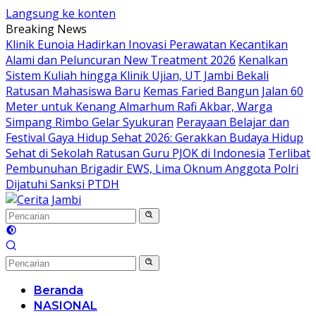
Langsung ke konten
Breaking News
Klinik Eunoia Hadirkan Inovasi Perawatan Kecantikan
Alami dan Peluncuran New Treatment 2026
Kenalkan
Sistem Kuliah hingga Klinik Ujian, UT Jambi Bekali
Ratusan Mahasiswa Baru
Kemas Faried Bangun Jalan 60
Meter untuk Kenang Almarhum Rafi Akbar, Warga
Simpang Rimbo Gelar Syukuran
Perayaan Belajar dan
Festival Gaya Hidup Sehat 2026: Gerakkan Budaya Hidup
Sehat di Sekolah Ratusan Guru PJOK di Indonesia
Terlibat
Pembunuhan Brigadir EWS, Lima Oknum Anggota Polri
Dijatuhi Sanksi PTDH
Beranda
NASIONAL