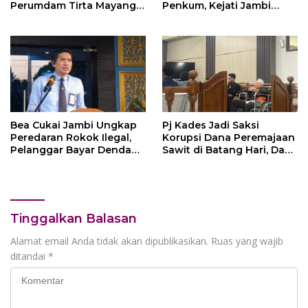
Perumdam Tirta Mayang
Penkum, Kejati Jambi
Terganggu
Himbau Masyarakat
Waspada
Bea Cukai Jambi Ungkap
Pj Kades Jadi Saksi
Peredaran Rokok Ilegal,
Korupsi Dana Peremajaan
Pelanggar Bayar Denda
Sawit di Batang Hari, Dana
Rp250 Juta Lewat
PSR Masih Sisa Rp 467
Mekanisme Ultimum
Juta di Bank Jambi
Remedium
Tinggalkan Balasan
Alamat email Anda tidak akan dipublikasikan.
Ruas yang wajib
ditandai
*