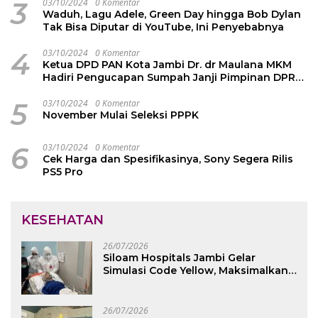
3
03/10/2024
0 Komentar
Waduh, Lagu Adele, Green Day hingga Bob Dylan
Tak Bisa Diputar di YouTube, Ini Penyebabnya
4
03/10/2024
0 Komentar
Ketua DPD PAN Kota Jambi Dr. dr Maulana MKM
Hadiri Pengucapan Sumpah Janji Pimpinan DPRD
Kota Jambi
5
03/10/2024
0 Komentar
November Mulai Seleksi PPPK
6
03/10/2024
0 Komentar
Cek Harga dan Spesifikasinya, Sony Segera Rilis
PS5 Pro
KESEHATAN
26/07/2026
Siloam Hospitals Jambi Gelar
Simulasi Code Yellow, Maksimalkan
Pelayanan saat Kondisi Darurat
26/07/2026