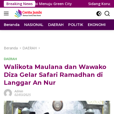
Langsung
Kota Jambi Menuju Green City
Breaking News
Sidang Korupsi PDAM, Sa
ke
konten
Beranda
NASIONAL
DAERAH
POLITIK
EKONOMI
I
Beranda
DAERAH
DAERAH
Walikota Maulana dan Wawako
Diza Gelar Safari Ramadhan di
Langgar An Nur
Admin
02/03/2025