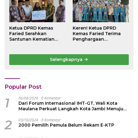
Ketua DPRD Kemas
Keren! Ketua DPRD
Faried Serahkan
Kemas Faried Terima
Santunan Kematian
Penghargaan
Peserta BPJS
kehormatan Bintang
Ketenagakerjaan Rp 42
Semangat Rimba Emas
Juta kepada Ahli Waris
dari Persekutuan
Selengkapnya
Pengakap Malaysia
Popular Post
1
06/08/2026
0 Komentar
Dari Forum Internasional IMT-GT, Wali Kota
Maulana Perkuat Langkah Kota Jambi Menuju
Green City
2
03/10/2024
0 Komentar
2000 Pemilih Pemula Belum Rekam E-KTP