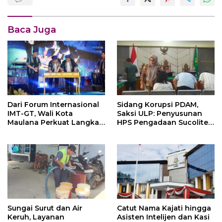
Baca Juga
Dari Forum Internasional
Sidang Korupsi PDAM,
IMT-GT, Wali Kota
Saksi ULP: Penyusunan
Maulana Perkuat Langkah
HPS Pengadaan Sucolite
Kota Jambi Menuju Green
Tanpa Campur Tangan
City
Penyedia
Sungai Surut dan Air
Catut Nama Kajati hingga
Keruh, Layanan
Asisten Intelijen dan Kasi