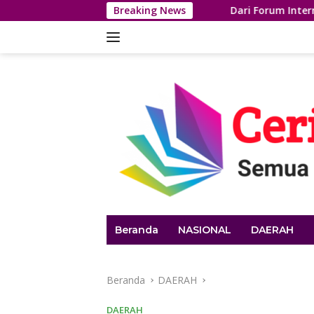
Langsung
Breaking News
Dari Forum Internasional IMT-GT, W
ke
konten
Beranda
NASIONAL
DAERAH
Beranda
DAERAH
DAERAH