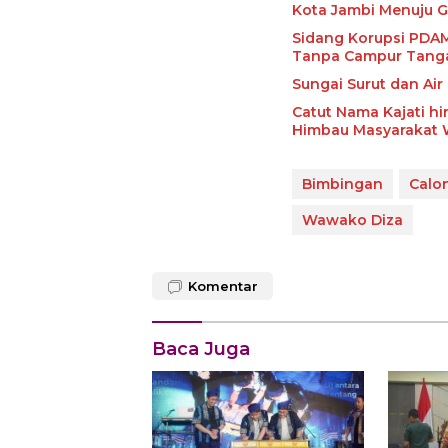
Kota Jambi Menuju G
Sidang Korupsi PDAM, Saksi ULP: Penyusunan HPS Pengadaan Suc
Tanpa Campur Tang
Sungai Surut dan Ai
Catut Nama Kajati hi
Himbau Masyarakat
Bimbingan
Calo
Wawako Diza
Komentar
Baca Juga