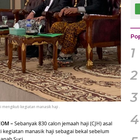
B
K
Rp
k
Pop
1
2
3
 mengikuti kegiatan manasik haji .
4
COM –
Sebanyak 830 calon jemaah haji (CJH) asal
i kegiatan manasik haji sebagai bekal sebelum
anah Suci.