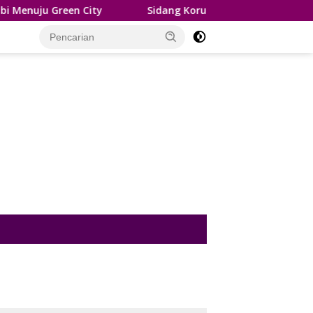
ty
Sidang Korupsi PDAM, Saksi ULP: Penyusunan HPS P