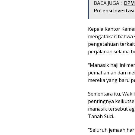
BACA JUGA :
DPMP
Potensi Investas
Kepala Kantor Kemen
mengatakan bahwa s
pengetahuan terkait
perjalanan selama be
“Manasik haji ini m
pemahaman dan meni
mereka yang baru pe
Sementara itu, Wakil
pentingnya keikutse
manasik tersebut ag
Tanah Suci.
“Seluruh jemaah har