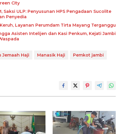
reen City
olite
an Penyedia
r Keruh, Layanan Perumdam Tirta Mayang Terganggu
ngga Asisten Intelijen dan Kasi Penkum, Kejati Jambi
 Waspada
n Jemaah Haji
Manasik Haji
Pemkot jambi