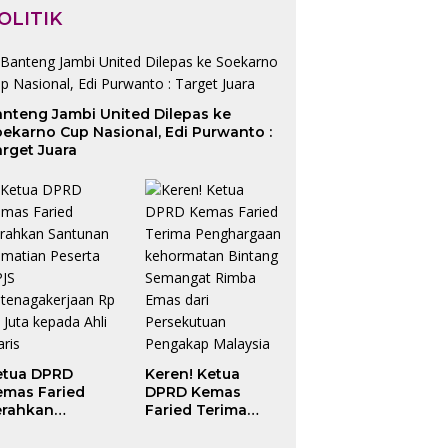
OLITIK
anteng Jambi United Dilepas ke
ekarno Cup Nasional, Edi Purwanto :
rget Juara
etua DPRD
Keren! Ketua
emas Faried
DPRD Kemas
erahkan
Faried Terima
antunan
Penghargaan
ematian Peserta
kehormatan