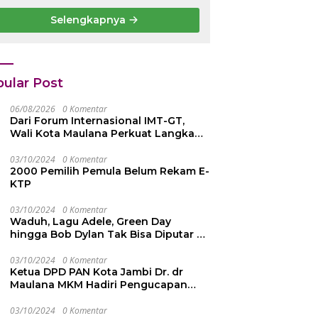
PJS
Bintang
Selengkapnya
etenagakerjaan
Semangat Rimba
 42 Juta
Emas dari
epada Ahli Waris
Persekutuan
Pengakap
Malaysia
ular Post
06/08/2026
0 Komentar
Dari Forum Internasional IMT-GT,
Wali Kota Maulana Perkuat Langkah
Kota Jambi Menuju Green City
03/10/2024
0 Komentar
2000 Pemilih Pemula Belum Rekam E-
KTP
03/10/2024
0 Komentar
Waduh, Lagu Adele, Green Day
hingga Bob Dylan Tak Bisa Diputar di
YouTube, Ini Penyebabnya
03/10/2024
0 Komentar
Ketua DPD PAN Kota Jambi Dr. dr
Maulana MKM Hadiri Pengucapan
Sumpah Janji Pimpinan DPRD Kota
Jambi
03/10/2024
0 Komentar