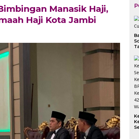
P
imbingan Manasik Haji,
emaah Haji Kota Jambi
B
So
Ta
K
K
S
S
K