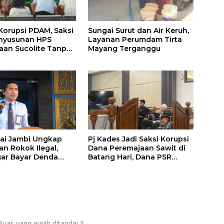
rupsi PDAM, Saksi
Sungai Surut dan Air Keruh,
nyusunan HPS
Layanan Perumdam Tirta
an Sucolite Tanpa
Mayang Terganggu
 Tangan Penyedia
ai Jambi Ungkap
Pj Kades Jadi Saksi Korupsi
an Rokok Ilegal,
Dana Peremajaan Sawit di
ar Bayar Denda
Batang Hari, Dana PSR
uta Lewat
Masih Sisa Rp 467 Juta di
sme Ultimum
Bank Jambi
um
Ruas yang wajib ditandai
*