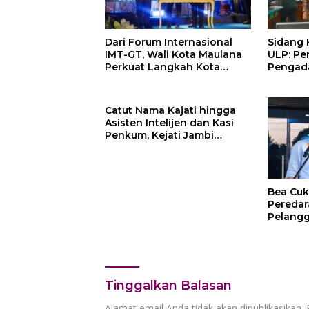
Dari Forum Internasional
Sidang Ko
IMT-GT, Wali Kota Maulana
ULP: Pe
Perkuat Langkah Kota
Pengada
Jambi Menuju Green City
Campur
Catut Nama Kajati hingga
Asisten Intelijen dan Kasi
Penkum, Kejati Jambi
Himbau Masyarakat
Waspada
Bea Cuk
Peredar
Pelangg
Rp250 J
Mekani
Remedi
Tinggalkan Balasan
Alamat email Anda tidak akan dipublikasikan.