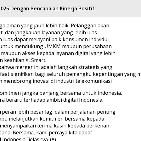
 2025 Dengan Pencapaian Kinerja Positif
alaman yang jauh lebih baik. Pelanggan akan
at, dan jangkauan layanan yang lebih luas.
 luas dapat melayani baik konsumen individu
ain untuk mendukung UMKM maupun perusahaan.
maupun akses kepada layanan digital yang lebih
n keahlian XLSmart.
hwa merger ini adalah langkah strategis yang
aat signifikan bagi seluruh pemangku kepentingan yang
n mendorong inovasi di industri telekomunikasi.
mitmen jangka panjang bersama untuk Indonesia,
 berarti terhadap ambisi digital Indonesia.
peran lebih besar lagi dalam perjalanan penting
mampu melanjutkan komitmen bersama kepada
a menyampaikan terima kasih kepada perkenan
na. Bersama, kami percaya kita dapat
ndonesia,”jelasnya. (*)