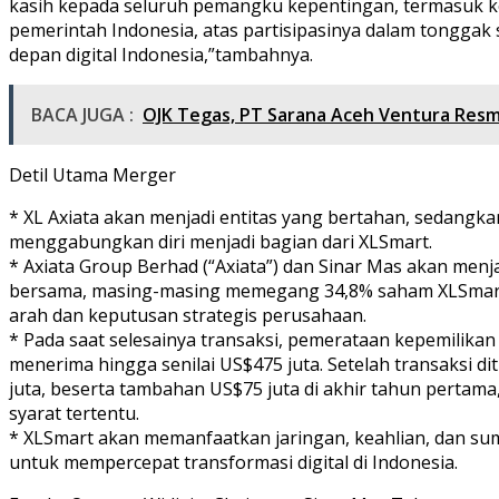
kasih kepada seluruh pemangku kepentingan, termasuk k
pemerintah Indonesia, atas partisipasinya dalam tonggak
depan digital Indonesia,”tambahnya.
BACA JUGA :
OJK Tegas, PT Sarana Aceh Ventura Resmi
Detil Utama Merger
* XL Axiata akan menjadi entitas yang bertahan, sedangk
menggabungkan diri menjadi bagian dari XLSmart.
* Axiata Group Berhad (“Axiata”) dan Sinar Mas akan me
bersama, masing-masing memegang 34,8% saham XLSmar
arah dan keputusan strategis perusahaan.
* Pada saat selesainya transaksi, pemerataan kepemilika
menerima hingga senilai US$475 juta. Setelah transaksi d
juta, beserta tambahan US$75 juta di akhir tahun pertam
syarat tertentu.
* XLSmart akan memanfaatkan jaringan, keahlian, dan s
untuk mempercepat transformasi digital di Indonesia.