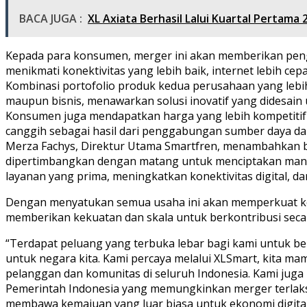
BACA JUGA :
XL Axiata Berhasil Lalui Kuartal Pertama
Kepada para konsumen, merger ini akan memberikan peng
menikmati konektivitas yang lebih baik, internet lebih cep
Kombinasi portofolio produk kedua perusahaan yang lebih
maupun bisnis, menawarkan solusi inovatif yang dides
Konsumen juga mendapatkan harga yang lebih kompetitif 
canggih sebagai hasil dari penggabungan sumber daya da
Merza Fachys, Direktur Utama Smartfren, menambahkan ba
dipertimbangkan dengan matang untuk menciptakan manf
layanan yang prima, meningkatkan konektivitas digital, da
Dengan menyatukan semua usaha ini akan memperkuat ko
memberikan kekuatan dan skala untuk berkontribusi secara
“Terdapat peluang yang terbuka lebar bagi kami untuk ber
untuk negara kita. Kami percaya melalui XLSmart, kita 
pelanggan dan komunitas di seluruh Indonesia. Kami jug
Pemerintah Indonesia yang memungkinkan merger terlaksa
membawa kemajuan yang luar biasa untuk ekonomi digital I