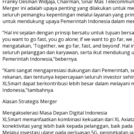
Franky Oesman Widjaja, Chairman, Sinar Mas Telecommu
Merger ini adalah upaya penting yang dilakukan untuk m
seluruh pemangku kepentingan melalui layanan yang prima,
untuk mendukung upaya Pemerintah Indonesia dalam mend
“Hal ini sejalan dengan prinsip bersatu untuk tujuan bersa
you want to go fast, you go alone; if we want to go far, we 
mengatakan, ‘Together, we go far, fast, and beyond’. Hal 
seluruh pelanggan dan karyawan, serta ikut mendukung upa
Pemerintah Indonesia,”bebernya.
“Kami sangat mengapresiasi dukungan dari Pemerintah, ser
rekanan, dan tentunya kepercayaan seluruh investor sehi
XLSmart dapat berkontribusi lebih besar dalam melayani
Indonesia,”tambahnya.
Alasan Strategis Merger
Mengakselerasi Masa Depan Digital Indonesia
XLSmart memanfaatkan kombinasi kekuatan dari XL Axiat
konektivitas yang lebih baik kepada pelanggan, baik pada l
Melalui investasi ulang pada perluasan 5G, peningkatan j