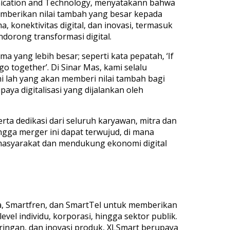
nication and Technology, menyatakann bahwa
emberikan nilai tambah yang besar kepada
 konektivitas digital, dan inovasi, termasuk
orong transformasi digital.
ma yang lebih besar; seperti kata pepatah, ‘If
go together’. Di Sinar Mas, kami selalu
ini lah yang akan memberi nilai tambah bagi
ya digitalisasi yang dijalankan oleh
ta dedikasi dari seluruh karyawan, mitra dan
ngga merger ini dapat terwujud, di mana
 masyarakat dan mendukung ekonomi digital
a, Smartfren, dan SmartTel untuk memberikan
evel individu, korporasi, hingga sektor publik.
aringan, dan inovasi produk, XLSmart berupaya