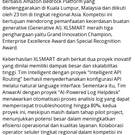
berbasis Amazon Bedrock Platform yang
diselenggarakan di Kuala Lumpur, Malaysia dan diikuti
oleh 23 tim di tingkat regional Asia. Kompetisi ini
bertujuan mendorong pemanfaatan kecerdasan buatan
generative (Generative AI). XLSMART meraih tiga
penghargaan yaitu Grand Innovation Champion,
Enterprise Excellence Award dan Special Recognition
Award.
Keberhasilan XLSMART diraih berkat dua proyek inovatif
yang dinilai memiliki dampak besar dan skalabilitas
tinggi. Tim Intelligent dengan proyek “Intelligent API
Routing” berhasil menyederhanakan konfigurasi API
melalui natural language interface. Sementara itu, Tim
AnwarAI dengan proyek “AI-Powered Log Helpdesk”
menawarkan otomatisasi proses analisis log yang dapat
mempercepat troubleshooting hingga 80%, kedua
proyek ini, meskipun masih dalam tahap pilot project,
menunjukkan potensi besar dalam meningkatkan
efisiensi operasional dan kualitas layanan. Kolaborasi
operator seluler tingkat regional dalam kompetisi ini