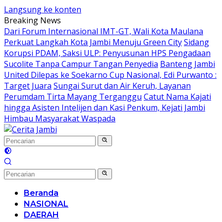
Langsung ke konten
Breaking News
Dari Forum Internasional IMT-GT, Wali Kota Maulana
Perkuat Langkah Kota Jambi Menuju Green City
Sidang
Korupsi PDAM, Saksi ULP: Penyusunan HPS Pengadaan
Sucolite Tanpa Campur Tangan Penyedia
Banteng Jambi
United Dilepas ke Soekarno Cup Nasional, Edi Purwanto :
Target Juara
Sungai Surut dan Air Keruh, Layanan
Perumdam Tirta Mayang Terganggu
Catut Nama Kajati
hingga Asisten Intelijen dan Kasi Penkum, Kejati Jambi
Himbau Masyarakat Waspada
Beranda
NASIONAL
DAERAH