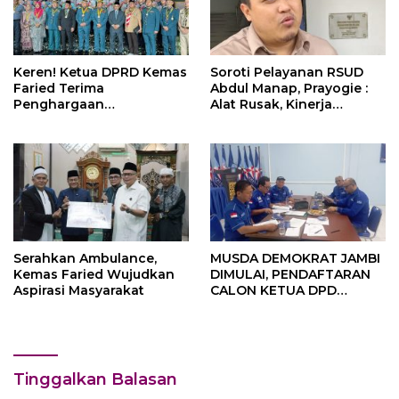
Keren! Ketua DPRD Kemas
Soroti Pelayanan RSUD
Faried Terima
Abdul Manap, Prayogie :
Penghargaan
Alat Rusak, Kinerja
kehormatan Bintang
Perawat Kurang
Semangat Rimba Emas
dari Persekutuan
Pengakap Malaysia
Serahkan Ambulance,
MUSDA DEMOKRAT JAMBI
Kemas Faried Wujudkan
DIMULAI, PENDAFTARAN
Aspirasi Masyarakat
CALON KETUA DPD
DIBUKA HINGGA 3 JULI
Tinggalkan Balasan