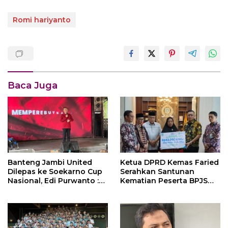
Romi hariyanto
Baca Juga
Ketua DPRD Kemas Faried
Banteng Jambi United
Serahkan Santunan
Dilepas ke Soekarno Cup
Kematian Peserta BPJS
Nasional, Edi Purwanto :
Ketenagakerjaan Rp 42
Target Juara
Juta kepada Ahli Waris