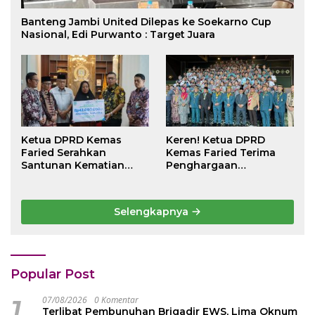
Banteng Jambi United Dilepas ke Soekarno Cup
Nasional, Edi Purwanto : Target Juara
Ketua DPRD Kemas
Keren! Ketua DPRD
Faried Serahkan
Kemas Faried Terima
Santunan Kematian
Penghargaan
Peserta BPJS
kehormatan Bintang
Ketenagakerjaan Rp 42
Semangat Rimba Emas
Juta kepada Ahli Waris
dari Persekutuan
Selengkapnya
Pengakap Malaysia
Popular Post
1
07/08/2026
0 Komentar
Terlibat Pembunuhan Brigadir EWS, Lima Oknum