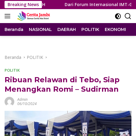
Langsung
nksi PTDH
Breaking News
Dari Forum Internasional IMT-GT, Wali Kota 
ke
konten
Beranda
NASIONAL
DAERAH
POLITIK
EKONOMI
I
Beranda
POLITIK
POLITIK
Ribuan Relawan di Tebo, Siap
Menangkan Romi – Sudirman
Admin
06/10/2024